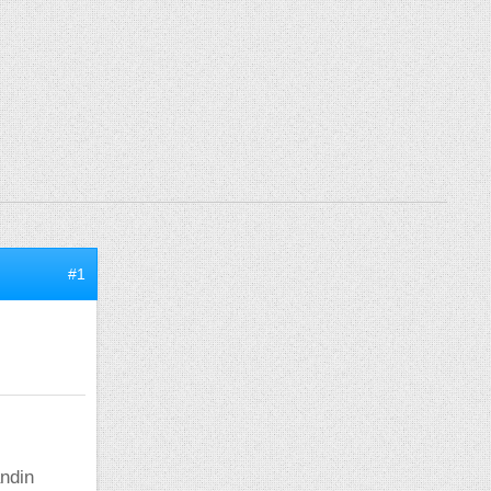
#1
andin