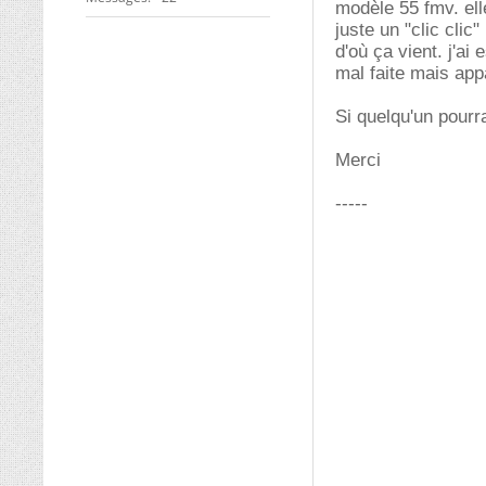
modèle 55 fmv. ell
juste un "clic clic"
d'où ça vient. j'a
mal faite mais ap
Si quelqu'un pourr
Merci
-----