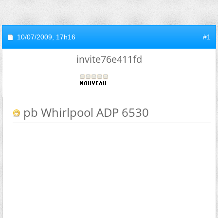
10/07/2009,
17h16
#1
invite76e411fd
pb Whirlpool ADP 6530