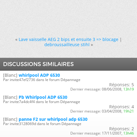
«
Lave vaisselle AEG 2 bips et ensuite 3 => blocage
|
debroussailleuse stihl
»
DISCUSSIONS SIMILAIRES
[Blanc]
whirlpool ADP 6530
Par invite47ef2736 dans le forum Dépannage
Réponses:
5
Dernier message:
08/06/2008,
13h19
[Blanc]
Pb Whirlpool ADP 6530
Par invite7a4dc4f4 dans le forum Dépannage
Réponses:
4
Dernier message:
03/04/2008,
19h21
[Blanc]
panne F2 sur whirlpool adp 6530
Par invite3128069d dans le forum Dépannage
Réponses:
2
Dernier message:
17/11/2007,
13h46