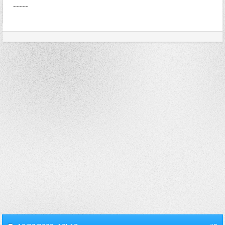
-----