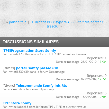
«
panne tele
|
LL Brandt BB60 type WA380 : fait disjoncter !
[résolu]
»
DISCUSSIONS SIMILAIRES
[TPE]Programation Store Somfy
Par invited9173d8e dans le forum TPE / TIPE et autres travaux
Réponses:
1
Dernier message:
28/01/2010,
13h34
[Divers]
portail somfy passeo 630
Par invite66830d39 dans le forum Dépannage
Réponses:
0
Dernier message:
07/02/2009,
19h51
[Divers]
Telecommande Somfy Inis Rts
Par adrimal dans le forum Dépannage
Réponses:
0
Dernier message:
16/04/2008,
19h04
PPE: Store Somfy
Par invitec4abec65 dans le forum TPE / TIPE et autres travaux