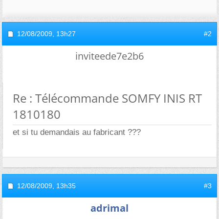
12/08/2009,
13h27
#2
inviteede7e2b6
Re : Télécommande SOMFY INIS RT
1810180
et si tu demandais au fabricant ???
12/08/2009,
13h35
#3
adrimal