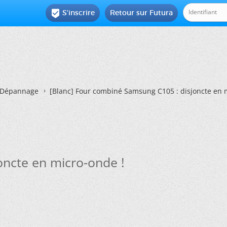
S'inscrire
Retour sur Futura

Dépannage
[Blanc]
Four combiné Samsung C105 : disjoncte en m
ncte en micro-onde !