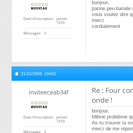
bonjour,
panne peu banale s
vous voulez dire q
Date d'inscription
janvier
merci
1970
cordialement
Messages
2
21/11/2009,
15h52
Re : Four co
inviteeceab34f
onde !
bonjour,
Même probléme que 
Date d'inscription
janvier
1970
As-tu trouver la s
merci de me répo
Messages
2