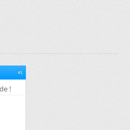
#1
de !