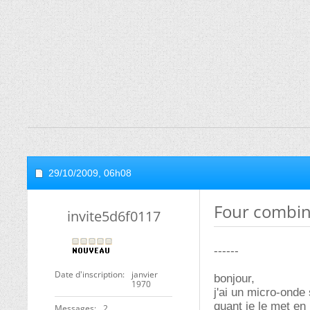
29/10/2009,
06h08
Four combin
invite5d6f0117
------
Date d'inscription
janvier
bonjour,
1970
j'ai un micro-onde
quant je le met en
Messages
2