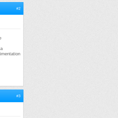
#2
e
sa
aimentation
#3