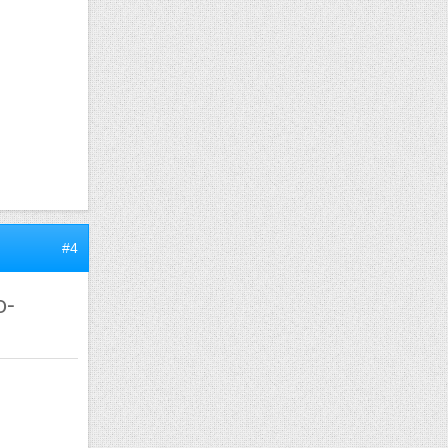
#4
o-