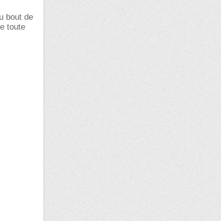
u bout de
e toute