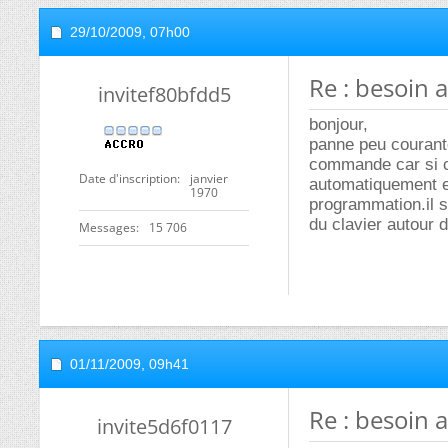
29/10/2009,
07h00
Re : besoin
invitef80bfdd5
bonjour,
panne peu courante
commande car si c
Date d'inscription
janvier
automatiquement et
1970
programmation.il s
du clavier autour d
Messages
15 706
01/11/2009,
09h41
Re : besoin
invite5d6f0117