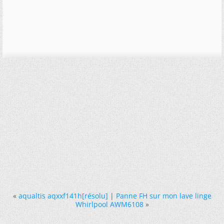
«
aqualtis aqxxf141h[résolu]
|
Panne FH sur mon lave linge
Whirlpool AWM6108
»