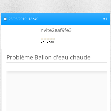
25/03/2010,
18h40
#1
invite2eaf9fe3
Problème Ballon d'eau chaude