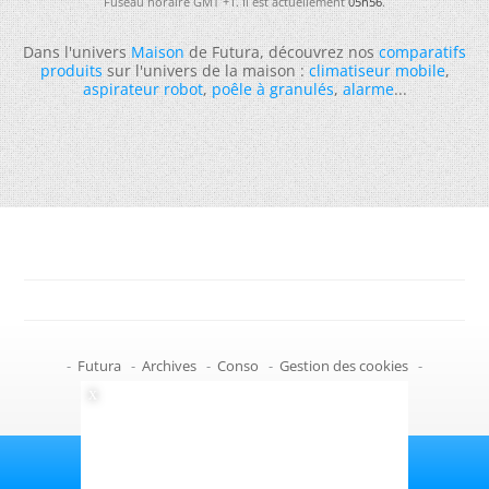
Fuseau horaire GMT +1. Il est actuellement
05h56
.
Dans l'univers
Maison
de Futura, découvrez nos
comparatifs
produits
sur l'univers de la maison :
climatiseur mobile
,
aspirateur robot
,
poêle à granulés
,
alarme
...
-
Futura
-
Archives
-
Conso
-
Gestion des cookies
-
Politique de confidentialité
-
Haut de page