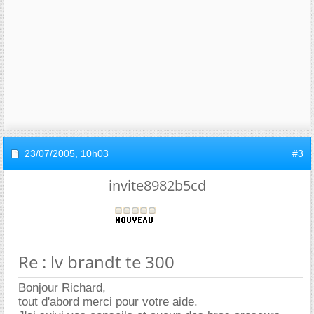
23/07/2005,
10h03
#3
invite8982b5cd
Re : lv brandt te 300
Bonjour Richard,
tout d'abord merci pour votre aide.