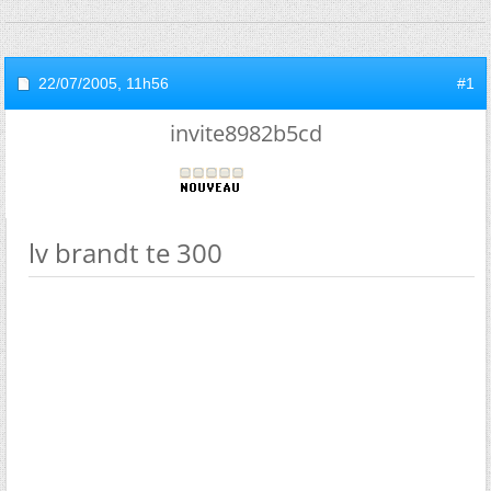
22/07/2005,
11h56
#1
invite8982b5cd
lv brandt te 300