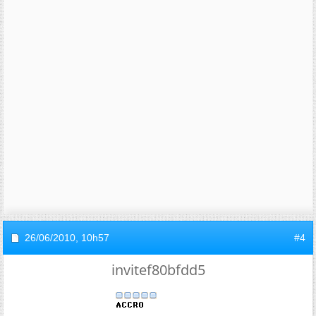
26/06/2010,
10h57
#4
invitef80bfdd5