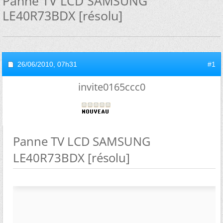
Panne TV LCD SAMSUNG
LE40R73BDX [résolu]
26/06/2010,
07h31
#1
invite0165ccc0
Panne TV LCD SAMSUNG
LE40R73BDX [résolu]