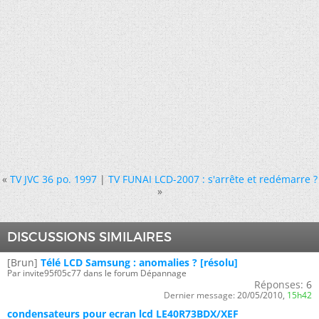
«
TV JVC 36 po. 1997
|
TV FUNAI LCD-2007 : s'arrête et redémarre ?
»
DISCUSSIONS SIMILAIRES
[Brun]
Télé LCD Samsung : anomalies ? [résolu]
Par invite95f05c77 dans le forum Dépannage
Réponses:
6
Dernier message:
20/05/2010,
15h42
condensateurs pour ecran lcd LE40R73BDX/XEF