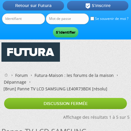
Retour sur Futura
S'inscrire

Se souvenir de moi ?
Forum
Futura-Maison : les forums de la maison
Dépannage
[Brun]
Panne TV LCD SAMSUNG LE40R73BDX [résolu]
DISCUSSION FERMÉE
Affichage des résultats 1 à 5 sur 5