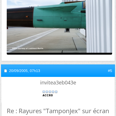
20/09/2005,
07h13
#5
invitea3eb043e
Re : Rayures "TamponJex" sur écran