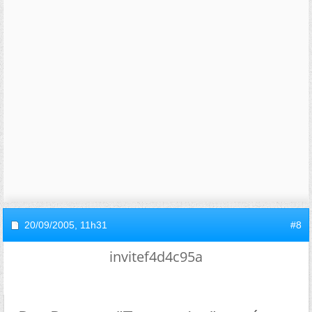
20/09/2005,
11h31
#8
invitef4d4c95a