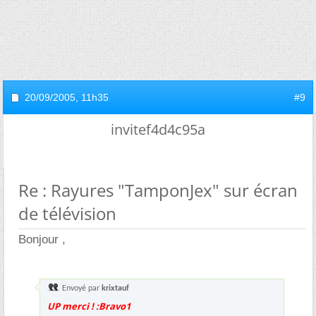
20/09/2005,
11h35
#9
invitef4d4c95a
Re : Rayures "TamponJex" sur écran
de télévision
Bonjour ,
Envoyé par
krixtauf
UP merci ! :Bravo1