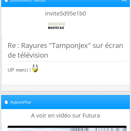
20/09/2005,
06h59
#4
invite5d95e1b0
Re : Rayures "TamponJex" sur écran
de télévision
UP merci !
Aujourd'hui
A voir en vidéo sur Futura