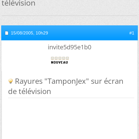
télévision
15/08/2005,
10h29
#1
invite5d95e1b0
Rayures "TamponJex" sur écran
de télévision