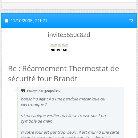
11/10/2005,
21h21
#3
invite5650c82d
Re : Réarmement Thermostat de
sécurité four Brandt
Envoyé par
geopolis17
bonsoir s agit t il d une pendule mecanique ou
electronique ?
s i mecanique verifier qu elle se trouve sur 1 ou
symbole de main
si votre four est pas trop vieux , il est muni d une carte
de puissance sur l avant gauche ou il y a des relais