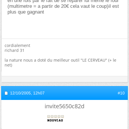
en une fois par le fait de se réparer lui même le four
(multimetre = a partir de 20€ cela vaut le coup)il est
plus que gagnant
cordialement
richard 31
la nature nous a doté du meilleur outil "LE CERVEAU" (+ le
net)
12/10/2005,
12h07
#10
invite5650c82d