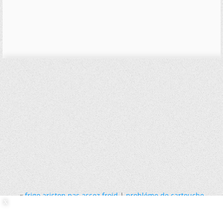
«
frigo ariston pas assez froid
|
probléme de cartouche
d'imprimante
»