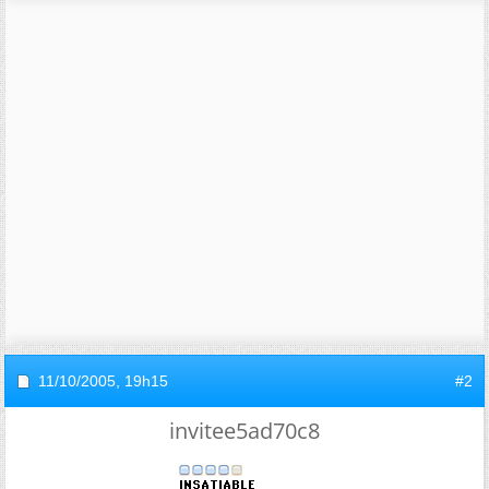
11/10/2005,
19h15
#2
invitee5ad70c8