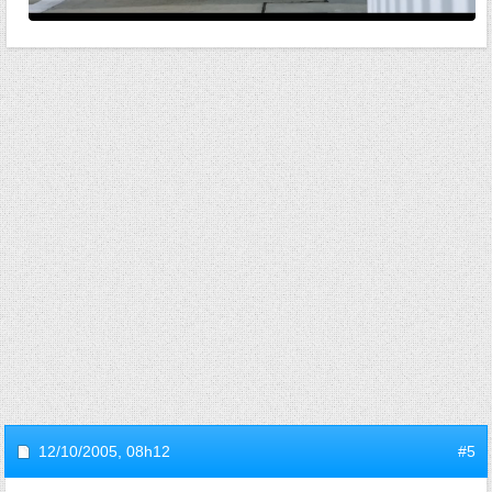
12/10/2005,
08h12
#5