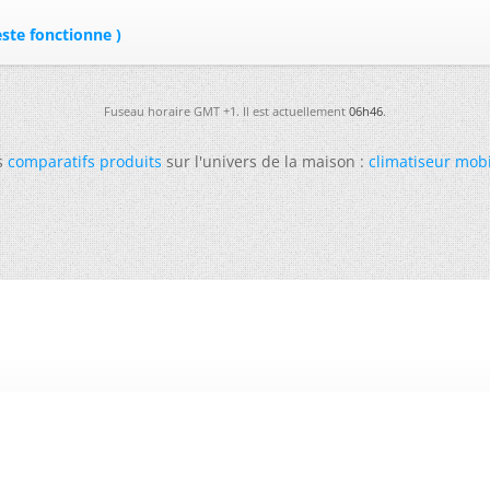
este fonctionne )
Fuseau horaire GMT +1. Il est actuellement
06h46
.
s
comparatifs produits
sur l'univers de la maison :
climatiseur mob
-
Futura
-
Archives
-
Conso
-