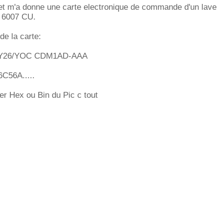
et m'a donne une carte electronique de commande d'un lave 
G 6007 CU.
de la carte:
 Y26/YOC CDM1AD-AAA
C56A.....
ier Hex ou Bin du Pic c tout