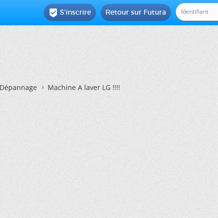
S'inscrire
Retour sur Futura

Dépannage
Machine A laver LG !!!!