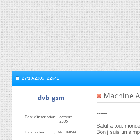
27/10/2005,
22h41
Machine A l
dvb_gsm
------
Date d'inscription
octobre
2005
Salut a tout monde.
Bon j suis un simpl
Localisation
EL JEM/TUNISIA