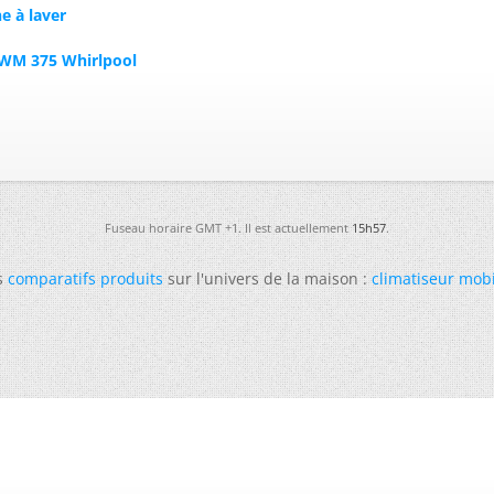
e à laver
 AWM 375 Whirlpool
Fuseau horaire GMT +1. Il est actuellement
15h57
.
s
comparatifs produits
sur l'univers de la maison :
climatiseur mob