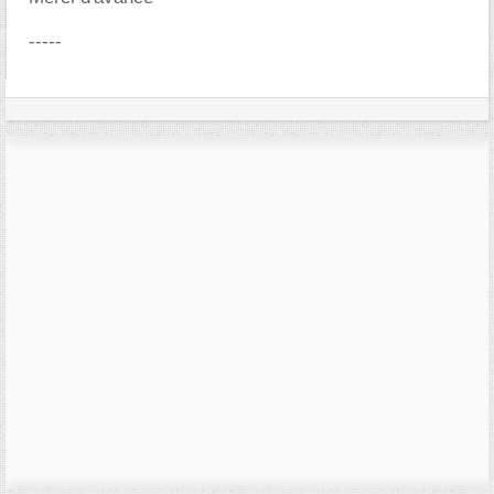
-----