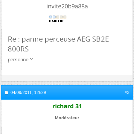
invite20b9a88a
Re : panne perceuse AEG SB2E
800RS
personne ?
04/09/2011,
12h29
#3
richard 31
Modérateur