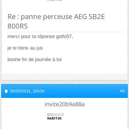
Re : panne perceuse AEG SB2E
800RS
merci pour ta réponse golfo57,
je te tiens au jus
bonne fin de journée à toi
05/09/2011,
15h34
#8
invite20b9a88a