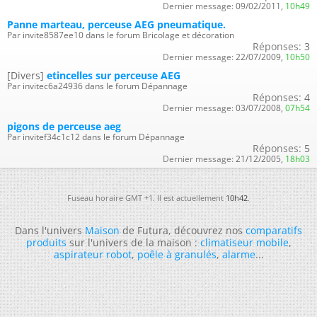
Dernier message:
09/02/2011,
10h49
Panne marteau, perceuse AEG pneumatique.
Par invite8587ee10 dans le forum Bricolage et décoration
Réponses:
3
Dernier message:
22/07/2009,
10h50
[Divers]
etincelles sur perceuse AEG
Par invitec6a24936 dans le forum Dépannage
Réponses:
4
Dernier message:
03/07/2008,
07h54
pigons de perceuse aeg
Par invitef34c1c12 dans le forum Dépannage
Réponses:
5
Dernier message:
21/12/2005,
18h03
Fuseau horaire GMT +1. Il est actuellement
10h42
.
Dans l'univers
Maison
de Futura, découvrez nos
comparatifs
produits
sur l'univers de la maison :
climatiseur mobile
,
aspirateur robot
,
poêle à granulés
,
alarme
...