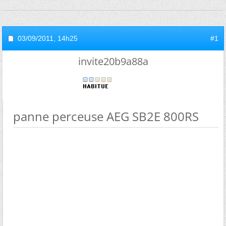
03/09/2011,
14h25
#1
invite20b9a88a
panne perceuse AEG SB2E 800RS