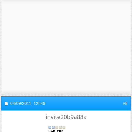
04/09/2011,
12h49
#5
invite20b9a88a