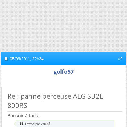
05/09/2011,
22h34
#9
golfo57
Re : panne perceuse AEG SB2E
800RS
Bonsoir à tous,
Envoyé par
vcm16