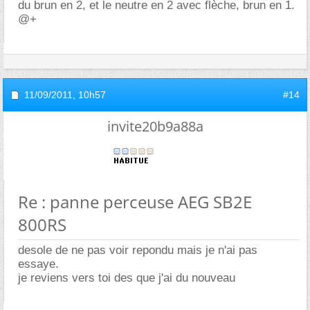
du brun en 2, et le neutre en 2 avec flèche, brun en 1.
@+
11/09/2011,
10h57
#14
invite20b9a88a
Re : panne perceuse AEG SB2E
800RS
desole de ne pas voir repondu mais je n'ai pas
essaye.
je reviens vers toi des que j'ai du nouveau