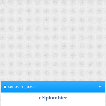
08/10/2011,
00h58
#2
célplombier