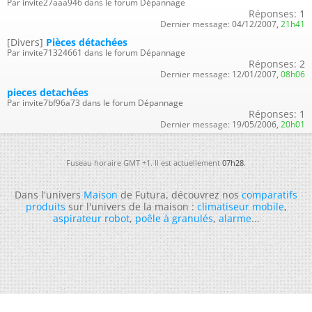
Par invite27aaa946 dans le forum Dépannage
Réponses:
1
Dernier message:
04/12/2007,
21h41
[Divers]
Pièces détachées
Par invite71324661 dans le forum Dépannage
Réponses:
2
Dernier message:
12/01/2007,
08h06
pieces detachées
Par invite7bf96a73 dans le forum Dépannage
Réponses:
1
Dernier message:
19/05/2006,
20h01
Fuseau horaire GMT +1. Il est actuellement
07h28
.
Dans l'univers
Maison
de Futura, découvrez nos
comparatifs
produits
sur l'univers de la maison :
climatiseur mobile
,
aspirateur robot
,
poêle à granulés
,
alarme
...