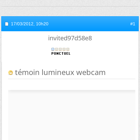
17/03/2012,
10h20
#1
invited97d58e8
témoin lumineux webcam