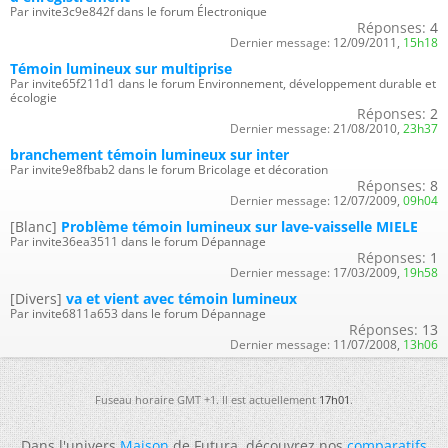
Par invite3c9e842f dans le forum Électronique
Réponses:
4
Dernier message:
12/09/2011,
15h18
Témoin lumineux sur multiprise
Par invite65f211d1 dans le forum Environnement, développement durable et
écologie
Réponses:
2
Dernier message:
21/08/2010,
23h37
branchement témoin lumineux sur inter
Par invite9e8fbab2 dans le forum Bricolage et décoration
Réponses:
8
Dernier message:
12/07/2009,
09h04
[Blanc]
Problème témoin lumineux sur lave-vaisselle MIELE
Par invite36ea3511 dans le forum Dépannage
Réponses:
1
Dernier message:
17/03/2009,
19h58
[Divers]
va et vient avec témoin lumineux
Par invite6811a653 dans le forum Dépannage
Réponses:
13
Dernier message:
11/07/2008,
13h06
Fuseau horaire GMT +1. Il est actuellement
17h01
.
Dans l'univers
Maison
de Futura, découvrez nos
comparatifs