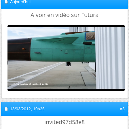
Aujourd'hui
A voir en vidéo sur Futura
18/03/2012,
10h26
#5
invited97d58e8