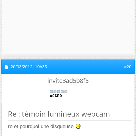
20/03/2012,
10h35
#20
invite3ad5b8f5
Re : témoin lumineux webcam
re et pourquoi une disqueuse