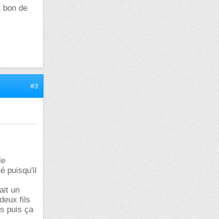
t bon de
#3
le
 puisqu'il
ait un
deux fils
es puis ça