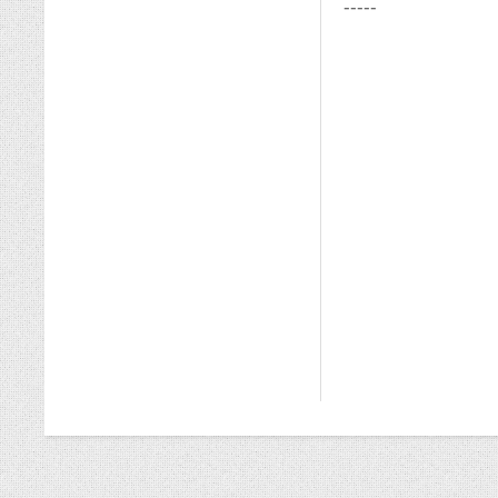
-----