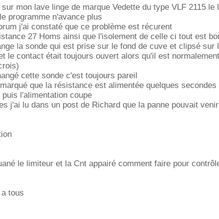
is sur mon lave linge de marque Vedette du type VLF 2115 le 
t le programme n'avance plus
orum j'ai constaté que ce problème est récurent
sistance 27 Homs ainsi que l'isolement de celle ci tout est bo
ange la sonde qui est prise sur le fond de cuve et clipsé sur 
et le contact était toujours ouvert alors qu'il est normalemen
crois)
angé cette sonde c'est toujours pareil
emarqué que la résistance est alimentée quelques secondes 
puis l'alimentation coupe
s j'ai lu dans un post de Richard que la panne pouvait venir
tion
uané le limiteur et la Cnt appairé comment faire pour contrôle
 a tous