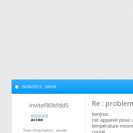
15/06/2012,
18h05
Re : problem
invitef80bfdd5
bonjour,
cet appareil pose
température minimal
Date d'inscription
janvier
coupé.