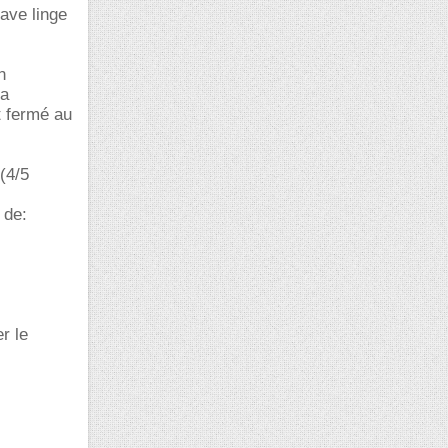
lave linge
n
la
t fermé au
(4/5
 de:
r le