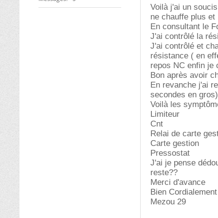
Voilà j'ai un souc
ne chauffe plus e
En consultant le F
J'ai contrôlé la ré
J'ai contrôlé et ch
résistance ( en eff
repos NC enfin je 
Bon après avoir ch
En revanche j'ai r
secondes en gros) 
Voilà les symptôme
Limiteur
Cnt
Relai de carte ges
Carte gestion
Pressostat
J'ai je pense dédo
reste??
Merci d'avance
Bien Cordialement
Mezou 29