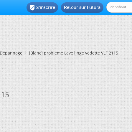
S'inscrire
Retour sur Futura

Dépannage
[Blanc]
probleme Lave linge vedette VLF 2115
115