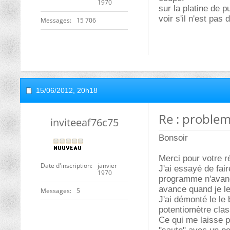
1970
sur la platine de 
voir s'il n'est pas
Messages
15 706
15/06/2012,
20h18
Re : problem
inviteeaf76c75
Bonsoir
Merci pour votre 
Date d'inscription
janvier
J'ai essayé de fai
1970
programme n'avance
avance quand je le
Messages
5
J'ai démonté le le 
potentiomètre clas
Ce qui me laisse p