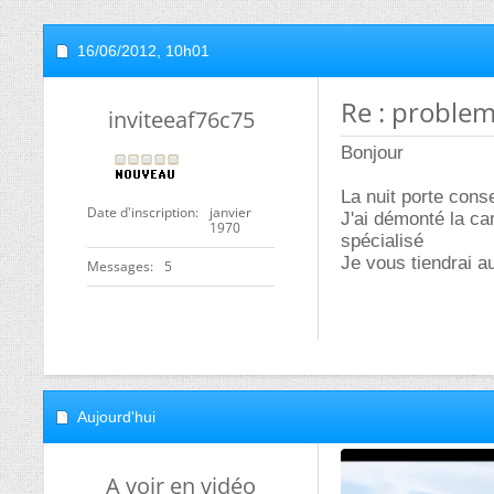
16/06/2012,
10h01
Re : problem
inviteeaf76c75
Bonjour
La nuit porte conse
Date d'inscription
janvier
J'ai démonté la car
1970
spécialisé
Je vous tiendrai a
Messages
5
Aujourd'hui
A voir en vidéo