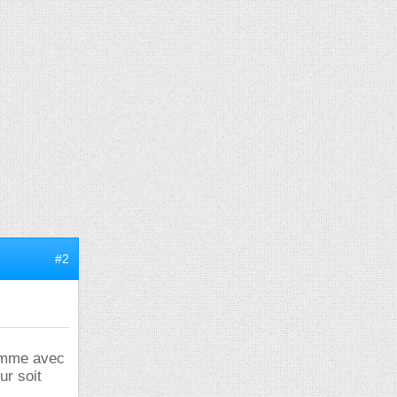
#2
ramme avec
ur soit