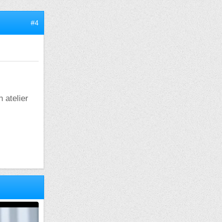
#4
n atelier