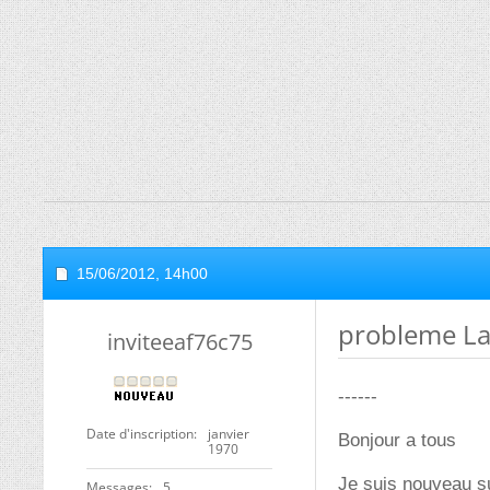
15/06/2012,
14h00
probleme La
inviteeaf76c75
------
Date d'inscription
janvier
Bonjour a tous
1970
Je suis nouveau s
Messages
5