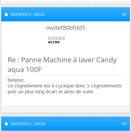
26/09/2012,
06h11
#2
invitef80bfdd5
Re : Panne Machine à laver Candy
aqua 100F
bonjour,
ce clignotement est il cyclique donc x clignotements
puis un plus long écart et ainsi de suite
25/10/2012,
21h18
#3