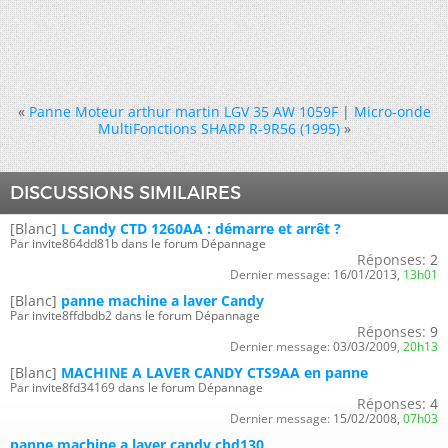
«
Panne Moteur arthur martin LGV 35 AW 1059F
|
Micro-onde
MultiFonctions SHARP R-9R56 (1995)
»
DISCUSSIONS SIMILAIRES
[Blanc]
L Candy CTD 1260AA : démarre et arrêt ?
Par invite864dd81b dans le forum Dépannage
Réponses:
2
Dernier message:
16/01/2013,
13h01
[Blanc]
panne machine a laver Candy
Par invite8ffdbdb2 dans le forum Dépannage
Réponses:
9
Dernier message:
03/03/2009,
20h13
[Blanc]
MACHINE A LAVER CANDY CTS9AA en panne
Par invite8fd34169 dans le forum Dépannage
Réponses:
4
Dernier message:
15/02/2008,
07h03
panne machine a laver candy cbd130