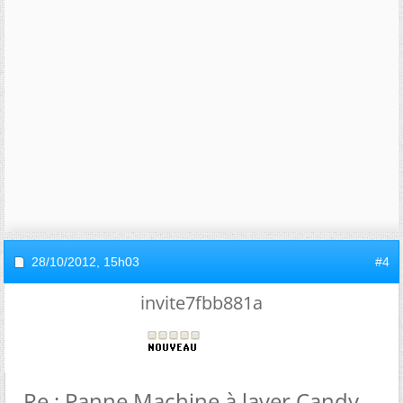
28/10/2012,
15h03
#4
invite7fbb881a
Re : Panne Machine à laver Candy