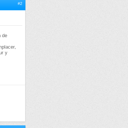
#2
n de
mplacer,
ur y