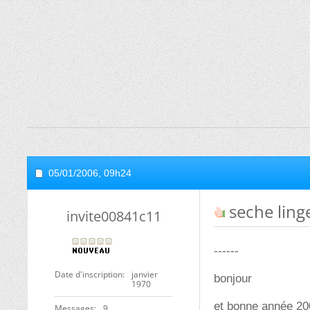
05/01/2006,
09h24
seche ling
invite00841c11
------
Date d'inscription
janvier
bonjour
1970
et bonne année 20
Messages
9