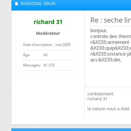
05/01/2006,
09h35
Re : seche l
richard 31
bonjour,
Modérateur
controle des therm
r&#233;armement d
Date d'inscription
mai 2005
&#233;quip&#233;e 
r&#233;sistance p
ge
82
acc&#233;der,
Messages
61 370
cordialement
richard 31
la nature nous a doté 