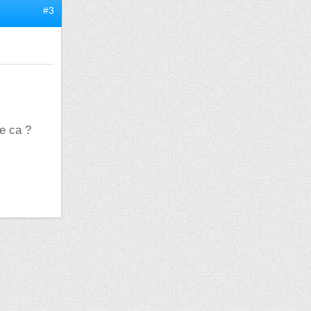
#3
de ca ?