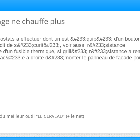
inge ne chauffe plus
ostats a effectuer dont un est &#233;quip&#233; d'un bouto
it de s&#233;curit&#233;, voir aussi r&#233;sistance
d'un fusible thermique, si grill&#233; r&#233;sistance a re
lac&#233;e a droite d&#233;monter le panneau de facade po
du meilleur outil "LE CERVEAU" (+ le net)