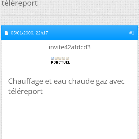
téléreport
05/01/2006,
22h17
#1
invite42afdcd3
Chauffage et eau chaude gaz avec
téléreport