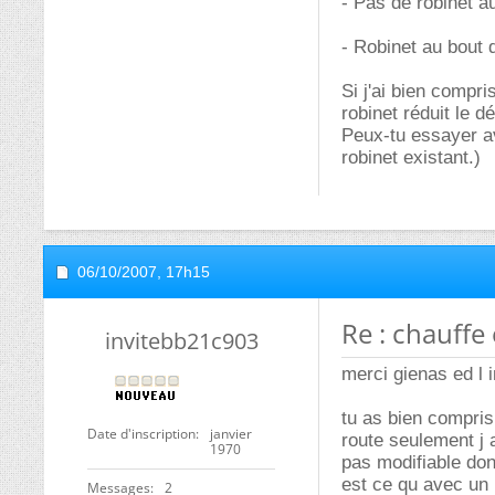
- Pas de robinet a
- Robinet au bout
Si j'ai bien compri
robinet réduit le 
Peux-tu essayer av
robinet existant.)
06/10/2007,
17h15
Re : chauffe
invitebb21c903
merci gienas ed l 
tu as bien compris
Date d'inscription
janvier
route seulement j
1970
pas modifiable donc
est ce qu avec un 
Messages
2