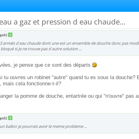
 eau a gaz et pression d eau chaude...
ge62
ai 3 arrivés d eau chaude dont une est un ensemble de douche donc pas modi
 bloqué si je ne trouve pas d autre solution ...
ivées, je pense que ce sont des départs
si tu ouvres un robinet "autre" quand tu es sous la douche? B
, mais cela fonctionne-t-il?
changer la pomme de douche, entartrée ou qui "n'ouvre" pas a
ge62
c un ballon je pourrais avoir le meme probleme ...