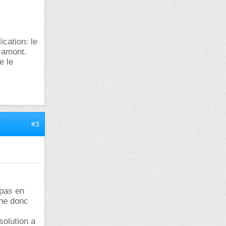
ication: le
n amont.
e le
#3
 pas en
che donc
solution a