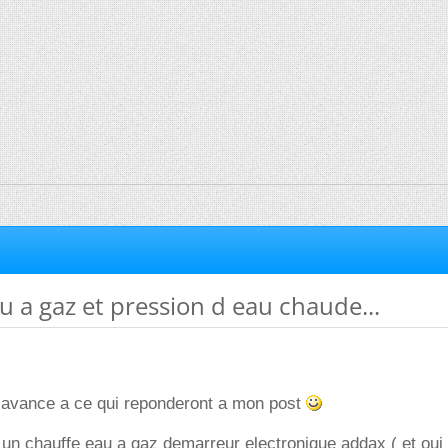
 a gaz et pression d eau chaude...
d avance a ce qui reponderont a mon post
er un chauffe eau a gaz demarreur electronique addax ( et oui