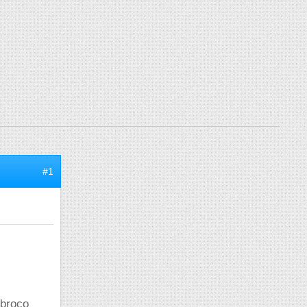
#1
 broco