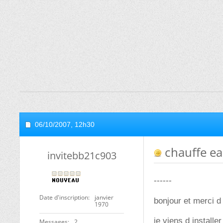
06/10/2007,
12h30
chauffe eau
invitebb21c903
------
Date d'inscription
janvier
bonjour et merci 
1970
je viens d install
Messages
2