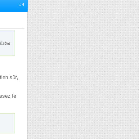
#4
fiable
ien sûr,
ssez le