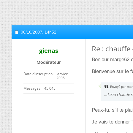
06/10/2007,
14h52
Re : chauffe
gienas
Bonjour marge62 et
Modérateur
Bienvenue sur le 
Date d'inscription
janvier
2005
Envoyé par
mar
Messages
45 045
... l eau chaude 
Peux-tu, s'il te pla
Je vais te donner 