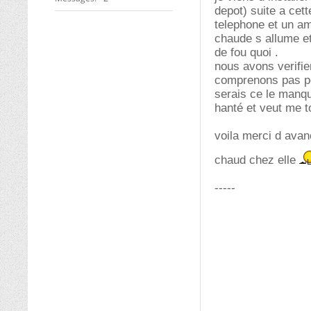
depot) suite a cet
telephone et un am
chaude s allume et
de fou quoi .
nous avons verifier
comprenons pas pou
serais ce le manqu
hanté et veut me t
voila merci d avanc
chaud chez elle
-----