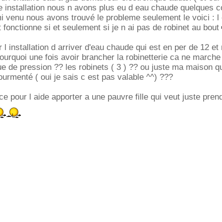
te installation nous n avons plus eu d eau chaude quelques 
i venu nous avons trouvé le probleme seulement le voici : l
 fonctionne si et seulement si je n ai pas de robinet au bout
 l installation d arriver d'eau chaude qui est en per de 12 et
rquoi une fois avoir brancher la robinetterie ca ne marche p
e de pression ?? les robinets ( 3 ) ?? ou juste ma maison qu
ourmenté ( oui je sais c est pas valable ^^) ???
e pour l aide apporter a une pauvre fille qui veut juste pren