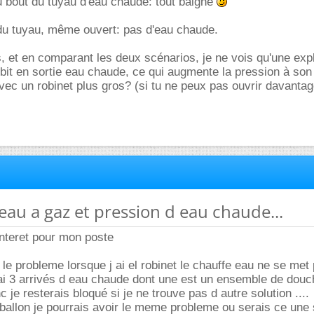
u bout du tuyau d'eau chaude: tout baigne
 du tuyau, même ouvert: pas d'eau chaude.
s, et en comparant les deux scénarios, je ne vois qu'une expl
débit en sortie eau chaude, ce qui augmente la pression à so
ec un robinet plus gros? (si tu ne peux pas ouvrir davantag
 eau a gaz et pression d eau chaude...
interet pour mon poste
 le probleme lorsque j ai el robinet le chauffe eau ne se met
 ai 3 arrivés d eau chaude dont une est un ensemble de dou
 je resterais bloqué si je ne trouve pas d autre solution ....
ballon je pourrais avoir le meme probleme ou serais ce une 