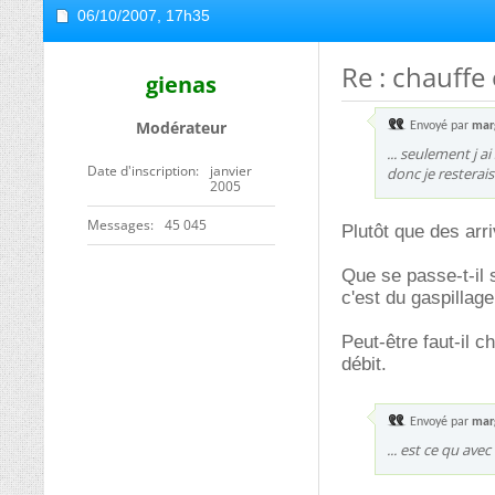
06/10/2007,
17h35
Re : chauffe
gienas
Modérateur
Envoyé par
mar
... seulement j 
Date d'inscription
janvier
donc je resterais
2005
Messages
45 045
Plutôt que des arr
Que se passe-t-il 
c'est du gaspillage
Peut-être faut-il 
débit.
Envoyé par
mar
... est ce qu ave