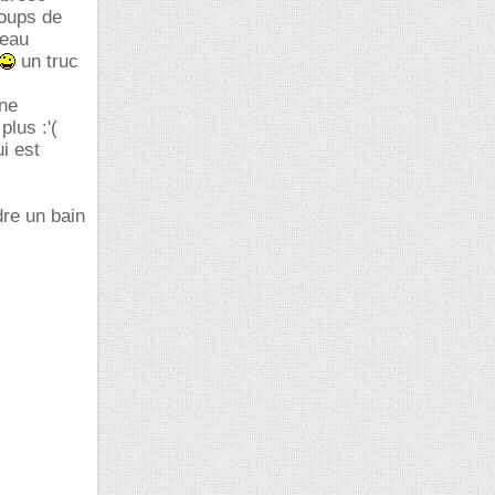
coups de
 eau
un truc
 ne
lus :'(
i est
dre un bain