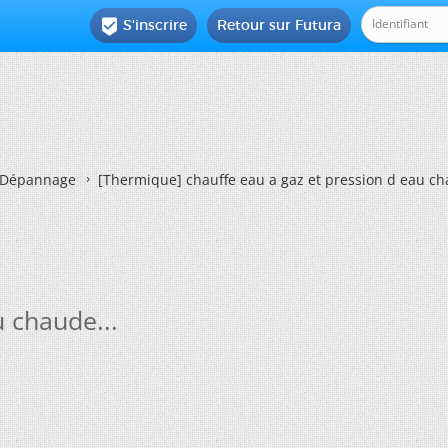
S'inscrire
Retour sur Futura

Dépannage
[Thermique]
chauffe eau a gaz et pression d eau ch
u chaude...