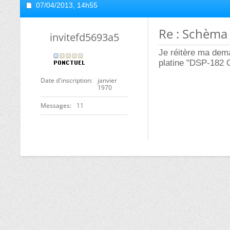
07/04/2013,
14h55
Re : Schèma 
invitefd5693a5
Je réitère ma dema
platine "DSP-182 CP
Date d'inscription
janvier
1970
Messages
11