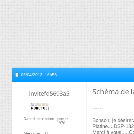
06/04/2013,
16h56
Schèma de la
invitefd5693a5
------
Date d'inscription
janvier
Bonsoir, je désire
1970
Platine....DSP-182-c
Merci à vous.....C
Messages
11