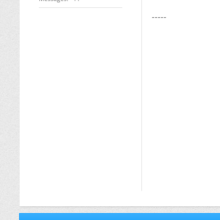
-----