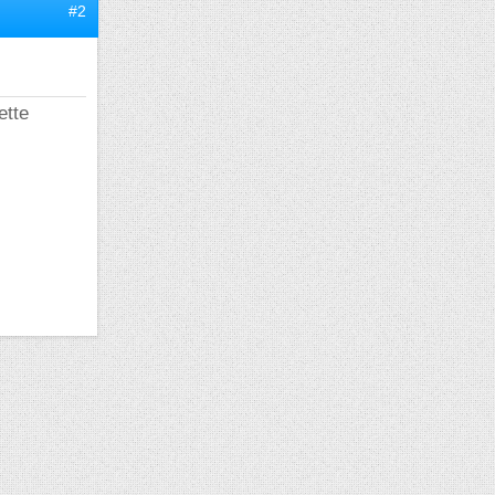
#2
ette