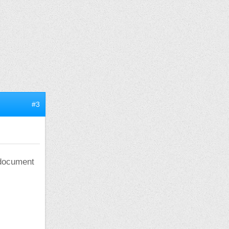
#3
"document