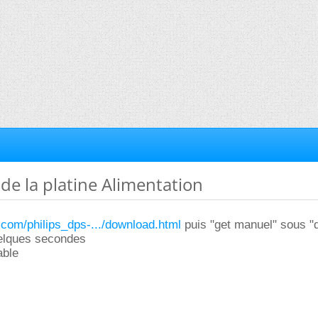
de la platine Alimentation
a.com/philips_dps-.../download.html
puis "get manuel" sous 
elques secondes
able