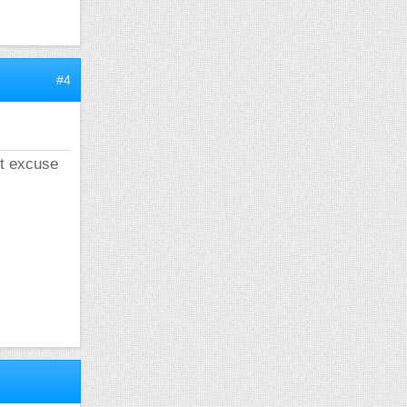
#4
et excuse