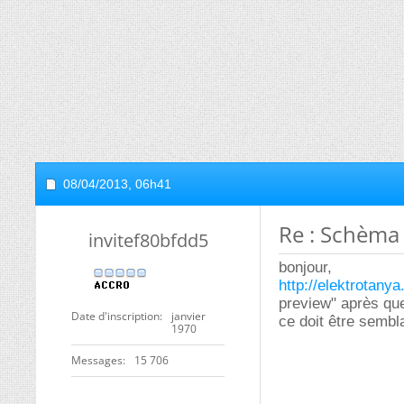
08/04/2013,
06h41
Re : Schèma 
invitef80bfdd5
bonjour,
http://elektrotany
preview" après qu
Date d'inscription
janvier
ce doit être sembl
1970
Messages
15 706