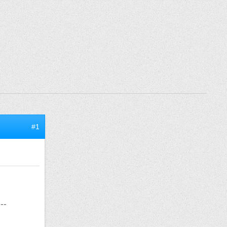
#1
--