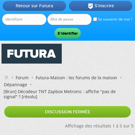
Retour sur Futura
S'inscrire

Se souvenir de moi ?
Forum
Futura-Maison : les forums de la maison
Dépannage
[Brun]
Décodeur TNT Zapbox Metronic : affiche "pas de
signal" ? [résolu]
DISCUSSION FERMÉE
Affichage des résultats 1 à 5 sur 5