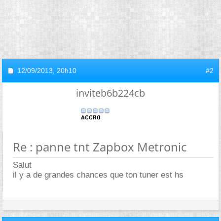
12/09/2013,
20h10
#2
inviteb6b224cb
Re : panne tnt Zapbox Metronic
Salut
il y a de grandes chances que ton tuner est hs