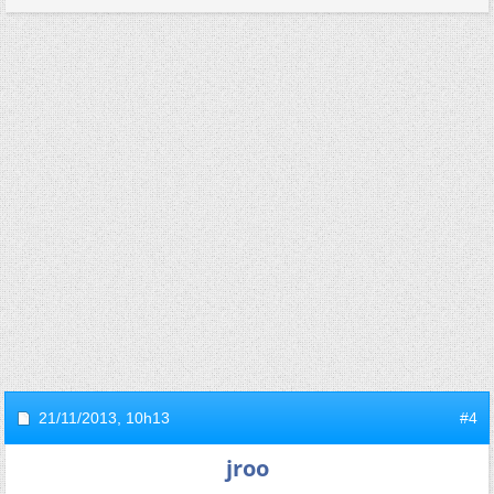
21/11/2013,
10h13
#4
jroo