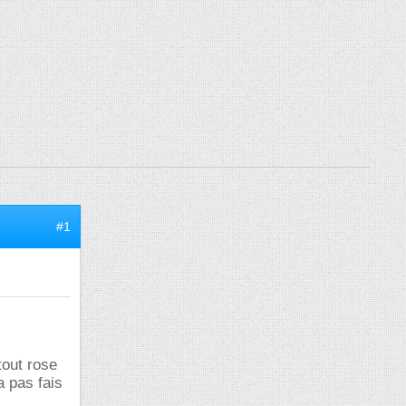
#1
tout rose
a pas fais