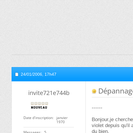
24/01/2006,
17h47
Dépannag
invite721e744b
------
Date d'inscription
janvier
Bonjour,je cherche
1970
violet depuis qu'il
du bien.
Messages
5