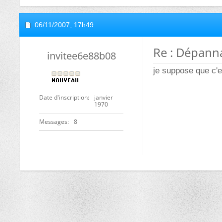
06/11/2007,
17h49
Re : Dépann
invitee6e88b08
je suppose que c'e
Date d'inscription
janvier
1970
Messages
8