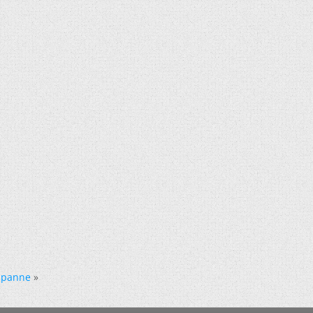
 panne
»