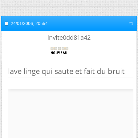
24/01/2006,
20h54
#1
invite0dd81a42
lave linge qui saute et fait du bruit