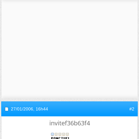
27/01/2006,
16h44
#2
invitef36b63f4