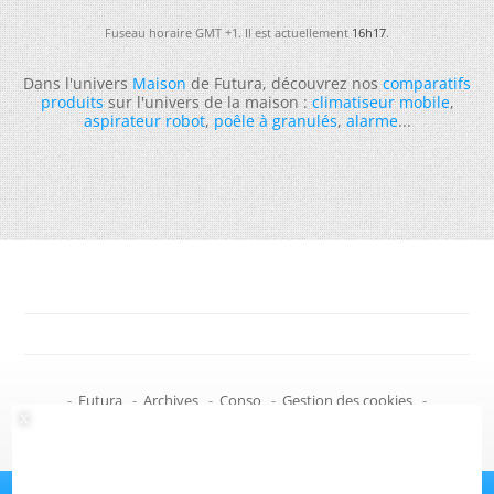
Fuseau horaire GMT +1. Il est actuellement
16h17
.
Dans l'univers
Maison
de Futura, découvrez nos
comparatifs
produits
sur l'univers de la maison :
climatiseur mobile
,
aspirateur robot
,
poêle à granulés
,
alarme
...
-
Futura
-
Archives
-
Conso
-
Gestion des cookies
-
Politique de confidentialité
-
Haut de page