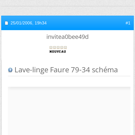
25/01/2006,
19h34
#1
invitea0bee49d
Lave-linge Faure 79-34 schéma