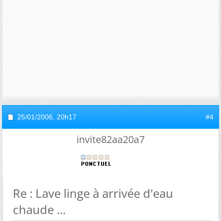
25/01/2006,
20h17
#4
invite82aa20a7
Re : Lave linge à arrivée d'eau
chaude ...