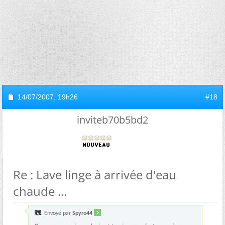
14/07/2007,
19h26
#18
inviteb70b5bd2
Re : Lave linge à arrivée d'eau
chaude ...
Envoyé par
Spyro44