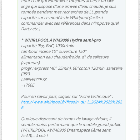
Pour ceux qui voudraient toujours acheter un lave
linge qui dispose d'une arrivée d'eau chaude, je suis
tombée pendant mes recherches de LL grande
capacité sur ce modèle de Whirlpool (facile à
commander avec ses références dans n'importe quel
Darty etc.)
*
WHIRLPOOL AWM9000 Hydra semi-pro
capacité 9kg, BAC, 1000t/min
tambour incliné 10° ouverture 150°
alimentation eau chaude/froide, d° de salissure
(capteurs)
progr : express (40° 35min), 60°coton 120min, sanitaire
(95°)
L69*H97*P78
~1700E
Pour en savoir plus, cliquer sur "Fiche technique" :
http://www.whirlpool.fr/fr/soin_du_l...2624%2625%262
6
Quoique disposant de temps de lavage réduits, il
semble moins performant que le modèle grand public
(WHIRLPOOL AWM8900 Dreamspace 6ème sens,
A+AB)... à voir !