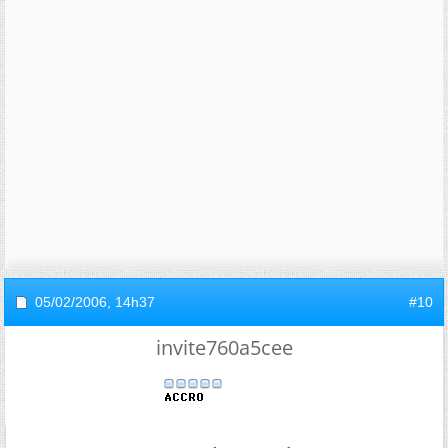
05/02/2006,
14h37
#10
invite760a5cee