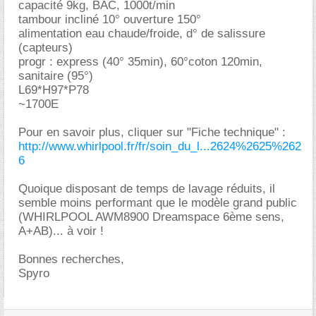
capacité 9kg, BAC, 1000t/min
tambour incliné 10° ouverture 150°
alimentation eau chaude/froide, d° de salissure
(capteurs)
progr : express (40° 35min), 60°coton 120min,
sanitaire (95°)
L69*H97*P78
~1700E
Pour en savoir plus, cliquer sur "Fiche technique" :
http://www.whirlpool.fr/fr/soin_du_l...2624%2625%262
6
Quoique disposant de temps de lavage réduits, il
semble moins performant que le modèle grand public
(WHIRLPOOL AWM8900 Dreamspace 6ème sens,
A+AB)... à voir !
Bonnes recherches,
Spyro