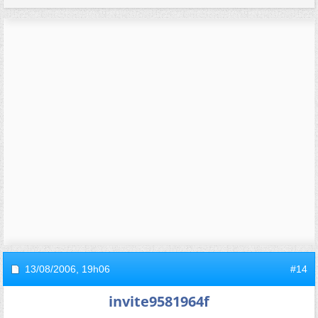
13/08/2006,
19h06
#14
invite9581964f