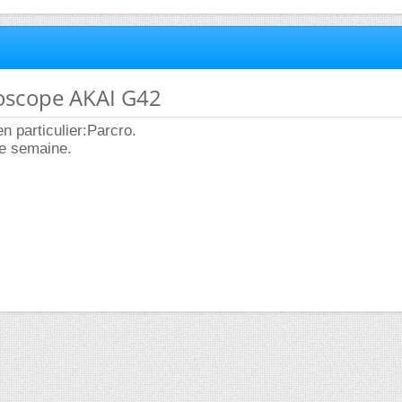
oscope AKAI G42
n particulier:Parcro.
te semaine.