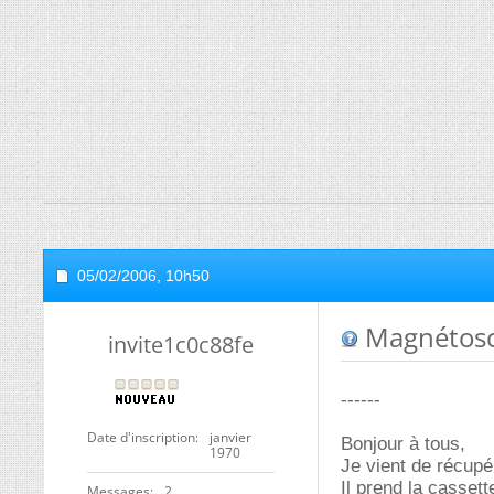
05/02/2006,
10h50
Magnétosc
invite1c0c88fe
------
Date d'inscription
janvier
Bonjour à tous,
1970
Je vient de récupé
Il prend la casset
Messages
2