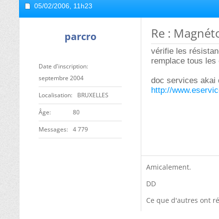
05/02/2006,
11h23
Re : Magnét
parcro
vérifie les résista
remplace tous les 
Date d'inscription
septembre 2004
doc services akai d
http://www.eservi
Localisation
BRUXELLES
ge
80
Messages
4 779
Amicalement.
DD
Ce que d'autres ont ré