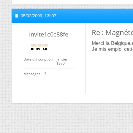
05/02/2006,
13h07
Re : Magnét
invite1c0c88fe
Merci la Belgique,e
Je mis emploi cet
Date d'inscription
janvier
1970
Messages
2