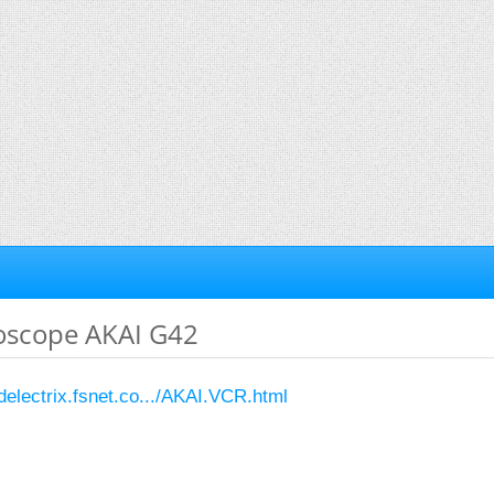
oscope AKAI G42
:
delectrix.fsnet.co.../AKAI.VCR.html