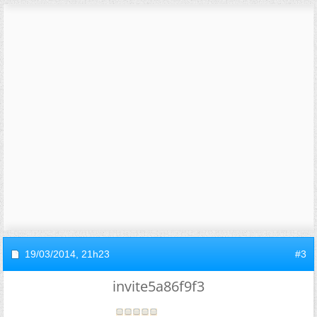
19/03/2014,
21h23
#3
invite5a86f9f3