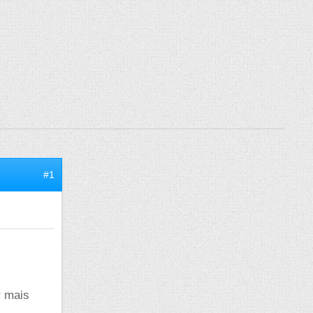
#1
r mais