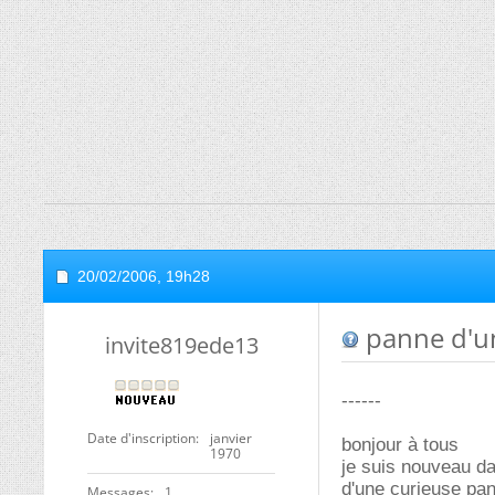
20/02/2006,
19h28
panne d'u
invite819ede13
------
Date d'inscription
janvier
bonjour à tous
1970
je suis nouveau da
d'une curieuse p
Messages
1