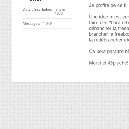
Je profite de ce fi
Date d'inscription
janvier
1970
Une idée m'est venu
faire des "hard reb
Messages
1 949
débancher la free
brancher la freeb
la redébrancher etc
Ca peut paraitre b
Merci et @pluche!