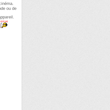
 cinéma.
nde ou de
ppareil.
!