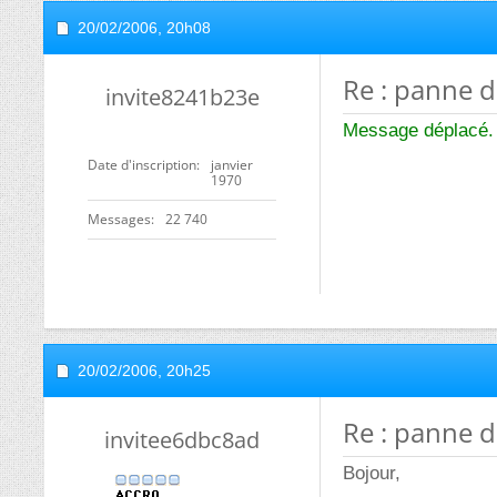
20/02/2006,
20h08
Re : panne 
invite8241b23e
Message déplacé.
Date d'inscription
janvier
1970
Messages
22 740
20/02/2006,
20h25
Re : panne 
invitee6dbc8ad
Bojour,