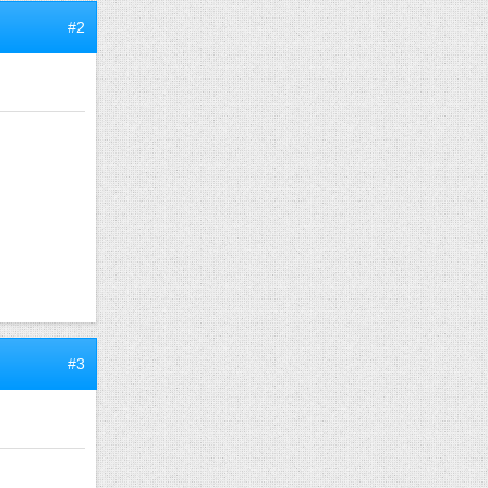
#2
#3