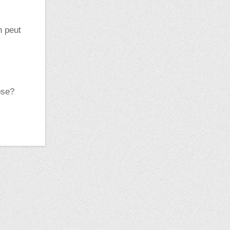
n peut
ose?