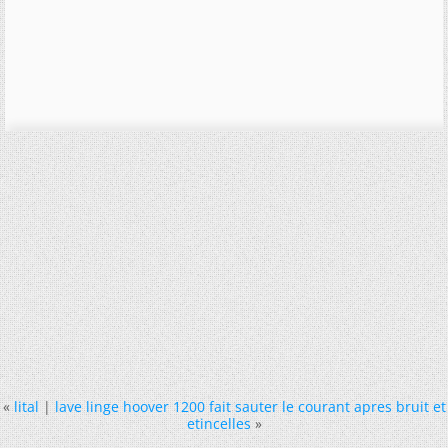
«
lital
|
lave linge hoover 1200 fait sauter le courant apres bruit et
etincelles
»