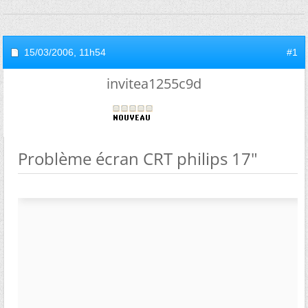
15/03/2006,
11h54
#1
invitea1255c9d
Problème écran CRT philips 17"