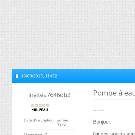
16/09/2015,
11h32
Pompe à eau 
invitea7646db2
------
Date d'inscription
janvier
Bonjour,
1970
j'ai des soucis av
Messages
7