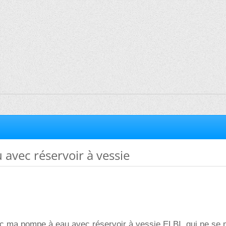
avec réservoir à vessie
ec ma pompe à eau avec réservoir à vessie ELBI, qui ne se 