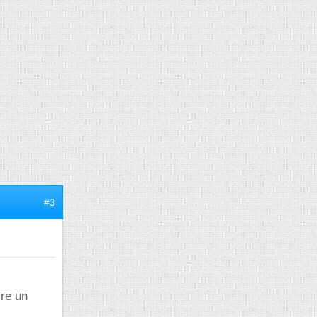
#3
re un