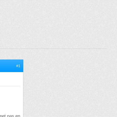
#1
met pas en