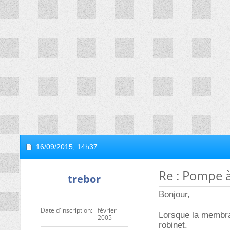
16/09/2015,
14h37
Re : Pompe à
trebor
Bonjour,
Date d'inscription
février
Lorsque la membra
2005
robinet.