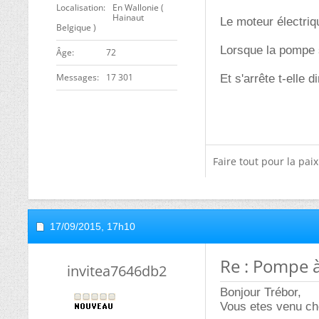
Localisation
En Wallonie (
Hainaut
Le moteur électriq
Belgique )
Lorsque la pompe 
ge
72
Messages
17 301
Et s'arrête t-elle 
Faire tout pour la pai
17/09/2015,
17h10
Re : Pompe à
invitea7646db2
Bonjour Trébor,
Vous etes venu ch