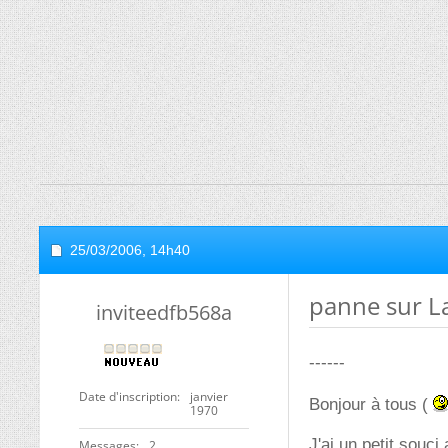
25/03/2006,
14h40
panne sur La
inviteedfb568a
------
Date d'inscription
janvier
Bonjour à tous (
1970
J'ai un petit souc
Messages
2