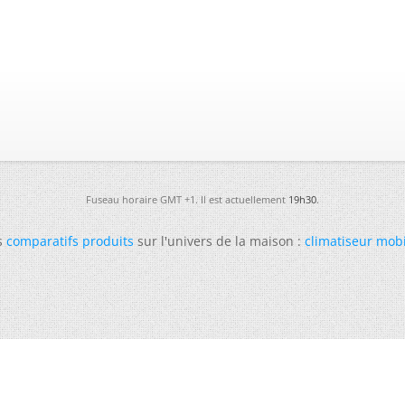
Fuseau horaire GMT +1. Il est actuellement
19h30
.
s
comparatifs produits
sur l'univers de la maison :
climatiseur mob