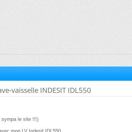
ve-vaisselle INDESIT IDL550
sympa le site !!!)
i avec mon LV Indesit IDL550.