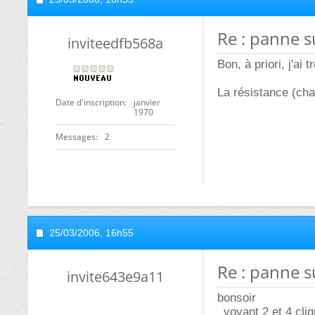
Re : panne s
inviteedfb568a
Bon, à priori, j'ai 
La résistance (cha
Date d'inscription
janvier
1970
Messages
2
25/03/2006,
16h55
Re : panne s
invite643e9a11
bonsoir
_voyant 2 et 4 clig