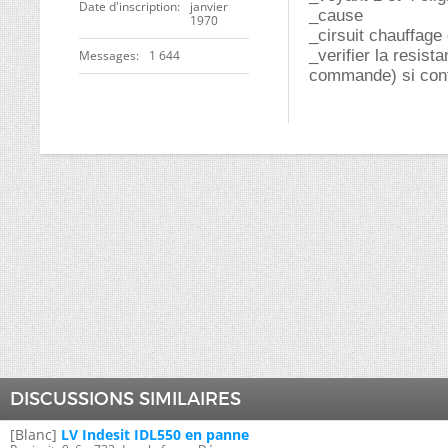
Date d'inscription
janvier
_cause
1970
_cirsuit chauffage
_verifier la resis
Messages
1 644
commande) si cont
DISCUSSIONS SIMILAIRES
[Blanc]
LV Indesit IDL550 en panne