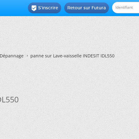
S'inscrire
Retour sur Futura

Dépannage
panne sur Lave-vaisselle INDESIT IDL550
DL550