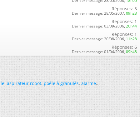
Dernier message:
28/05/2008,
18h05
Réponses:
5
Dernier message:
28/05/2007,
09h23
Réponses:
1
Dernier message:
03/09/2006,
20h44
Réponses:
1
Dernier message:
20/08/2006,
11h28
Réponses:
6
Dernier message:
01/04/2006,
09h48
ile
,
aspirateur robot
,
poêle à granulés
,
alarme
...