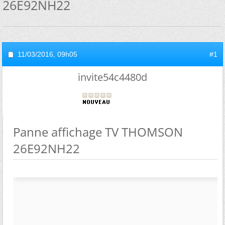
26E92NH22
11/03/2016,
09h05
#1
invite54c4480d
Panne affichage TV THOMSON
26E92NH22