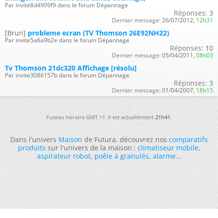
Par invite8d4909f9 dans le forum Dépannage
Réponses:
3
Dernier message:
26/07/2012,
12h31
[Brun]
probleme ecran (TV Thomson 26E92NH22)
Par invite5a6a9b2e dans le forum Dépannage
Réponses:
10
Dernier message:
05/04/2011,
08h03
Tv Thomson 21dc320 Affichage [résolu]
Par invite3086157b dans le forum Dépannage
Réponses:
3
Dernier message:
01/04/2007,
18h15
Fuseau horaire GMT +1. Il est actuellement
21h41
.
Dans l'univers
Maison
de Futura, découvrez nos
comparatifs
produits
sur l'univers de la maison :
climatiseur mobile
,
aspirateur robot
,
poêle à granulés
,
alarme
...