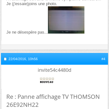
Je (j'essaie)joins une photo.
Je ne désespère pas...
22/04/2016,
10h56
#4
invite54c4480d
Re : Panne affichage TV THOMSON
26E92NH22