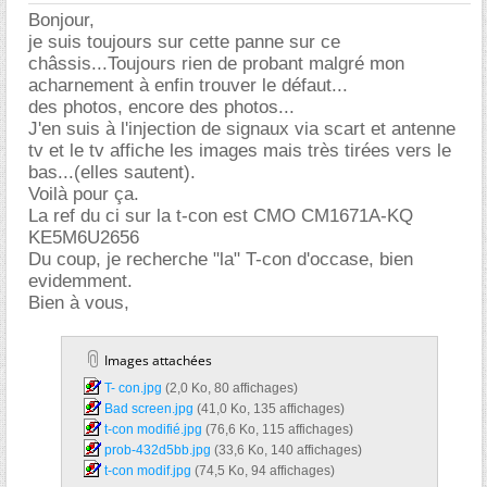
Bonjour,
je suis toujours sur cette panne sur ce
châssis...Toujours rien de probant malgré mon
acharnement à enfin trouver le défaut...
des photos, encore des photos...
J'en suis à l'injection de signaux via scart et antenne
tv et le tv affiche les images mais très tirées vers le
bas...(elles sautent).
Voilà pour ça.
La ref du ci sur la t-con est CMO CM1671A-KQ
KE5M6U2656
Du coup, je recherche "la" T-con d'occase, bien
evidemment.
Bien à vous,
Images attachées
T- con.jpg‎
(2,0 Ko, 80 affichages)
Bad screen.jpg‎
(41,0 Ko, 135 affichages)
t-con modifié.jpg‎
(76,6 Ko, 115 affichages)
prob-432d5bb.jpg‎
(33,6 Ko, 140 affichages)
t-con modif.jpg‎
(74,5 Ko, 94 affichages)