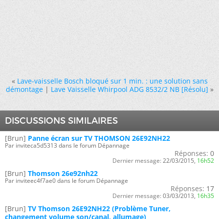
«
Lave-vaisselle Bosch bloqué sur 1 min. : une solution sans
démontage
|
Lave Vaisselle Whirpool ADG 8532/2 NB [Résolu]
»
DISCUSSIONS SIMILAIRES
[Brun]
Panne écran sur TV THOMSON 26E92NH22
Par inviteca5d5313 dans le forum Dépannage
Réponses:
0
Dernier message:
22/03/2015,
16h52
[Brun]
Thomson 26e92nh22
Par inviteec4f7ae0 dans le forum Dépannage
Réponses:
17
Dernier message:
03/03/2013,
16h35
[Brun]
TV Thomson 26E92NH22 (Problème Tuner,
changement volume son/canal, allumage)