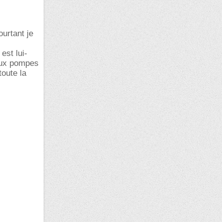
ourtant je
est lui-
eux pompes
toute la