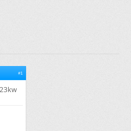
#1
 23kw