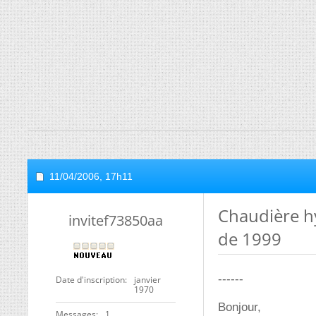
11/04/2006,
17h11
Chaudière h
invitef73850aa
de 1999
------
Date d'inscription
janvier
1970
Bonjour,
Messages
1