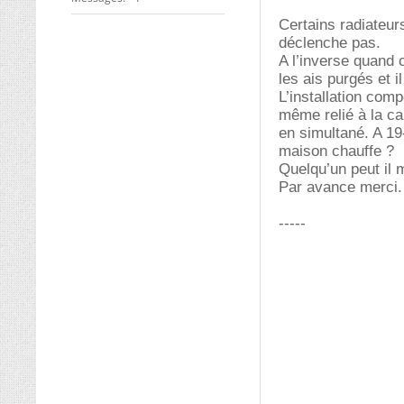
Certains radiateu
déclenche pas.
A l’inverse quand 
les ais purgés et il
L’installation com
même relié à la c
en simultané. A 19
maison chauffe ?
Quelqu’un peut il 
Par avance merci.
-----