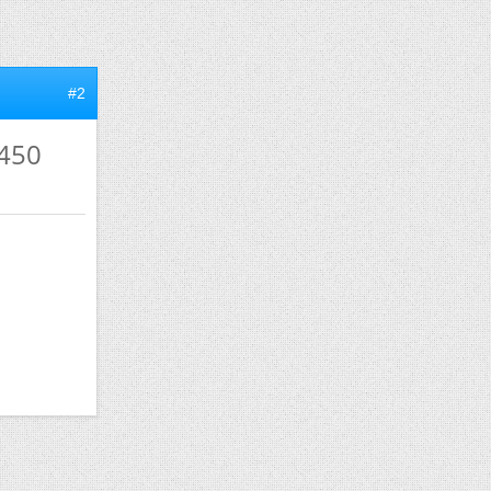
#2
/450