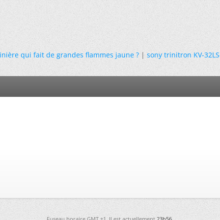
inière qui fait de grandes flammes jaune ?
|
sony trinitron KV-32L
Fuseau horaire GMT +1. Il est actuellement
23h56
.