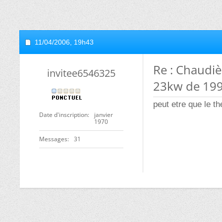
11/04/2006,
19h43
Re : Chaudi
invitee6546325
23kw de 19
peut etre que le 
Date d'inscription
janvier
1970
Messages
31