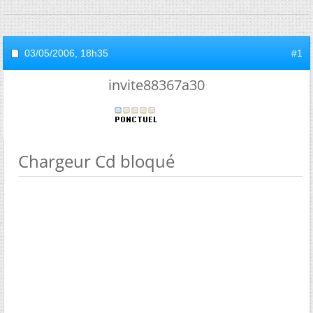
03/05/2006,
18h35
#1
invite88367a30
Chargeur Cd bloqué