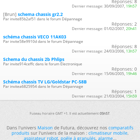
Réponses:
8
Dernier message:
30/09/2007,
19h57
[Brun]
schema chassis gr2.2
Par invite85b2af51 dans le forum Dépannage
Réponses:
2
Dernier message:
01/02/2007,
20h41
schéma chassis VECO 11AK03
Par invite58e9910d dans le forum Dépannage
Réponses:
8
Dernier message:
24/03/2006,
13h57
Schema du chassis 2b Phlips
Par invite914ceffc dans le forum Électronique
Réponses:
0
Dernier message:
15/06/2005,
19h46
Schéma chassis TV LG/Goldstar PC-58B
Par invitea6825954 dans le forum Dépannage
Réponses:
1
Dernier message:
21/03/2004,
15h59
Fuseau horaire GMT +1. Il est actuellement
05h57
.
Dans l'univers
Maison
de Futura, découvrez nos
comparatifs
produits
sur l'univers de la maison :
climatiseur mobile
,
aspirateur robot
,
poêle à granulés
,
alarme
...