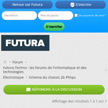
Retour sur Futura
S'inscrire

Se souvenir de moi ?
Forum
Futura-Techno : les forums de l'informatique et des
technologies
Électronique
Schema du chassis 2b Phlips

RÉPONDRE À LA DISCUSSION
Affichage des résultats 1 à 1 sur 1