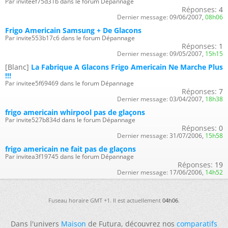
Par inviteef75d31b dans le forum Dépannage
Réponses:
4
Dernier message:
09/06/2007,
08h06
Frigo Americain Samsung + De Glacons
Par invite553b17c6 dans le forum Dépannage
Réponses:
1
Dernier message:
09/05/2007,
15h15
[Blanc]
La Fabrique A Glacons Frigo Americain Ne Marche Plus
!!!
Par invitee5f69469 dans le forum Dépannage
Réponses:
7
Dernier message:
03/04/2007,
18h38
frigo americain whirpool pas de glaçons
Par invite527b834d dans le forum Dépannage
Réponses:
0
Dernier message:
31/07/2006,
15h58
frigo americain ne fait pas de glaçons
Par invitea3f19745 dans le forum Dépannage
Réponses:
19
Dernier message:
17/06/2006,
14h52
Fuseau horaire GMT +1. Il est actuellement
04h06
.
Dans l'univers
Maison
de Futura, découvrez nos
comparatifs