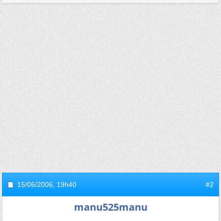
15/06/2006,
19h40
#2
manu525manu