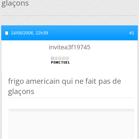
glaçons
14/06/2006,
22h39
#1
invitea3f19745
frigo americain qui ne fait pas de
glaçons