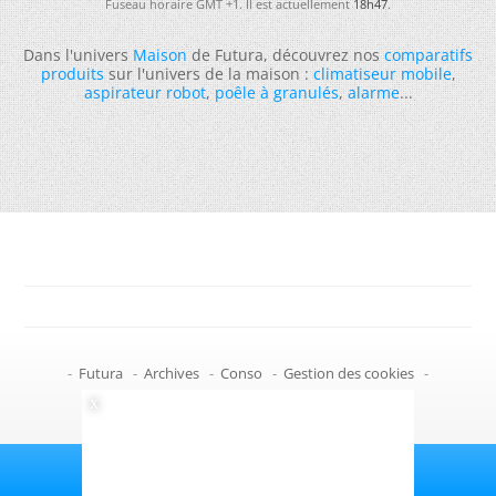
Fuseau horaire GMT +1. Il est actuellement
18h47
.
Dans l'univers
Maison
de Futura, découvrez nos
comparatifs
produits
sur l'univers de la maison :
climatiseur mobile
,
aspirateur robot
,
poêle à granulés
,
alarme
...
-
Futura
-
Archives
-
Conso
-
Gestion des cookies
-
Politique de confidentialité
-
Haut de page