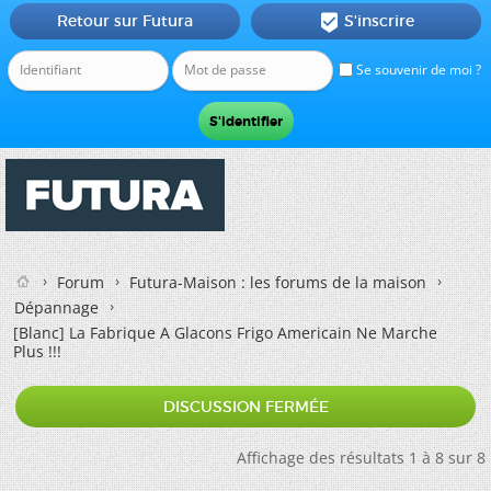
Retour sur Futura
S'inscrire

Se souvenir de moi ?
Forum
Futura-Maison : les forums de la maison
Dépannage
[Blanc]
La Fabrique A Glacons Frigo Americain Ne Marche
Plus !!!
DISCUSSION FERMÉE
Affichage des résultats 1 à 8 sur 8