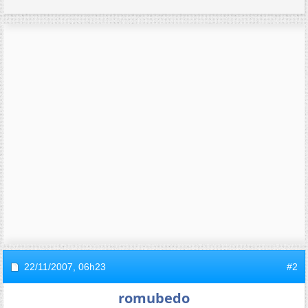
22/11/2007,
06h23
#2
romubedo