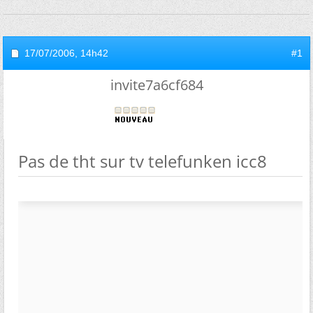
17/07/2006,
14h42
#1
invite7a6cf684
Pas de tht sur tv telefunken icc8