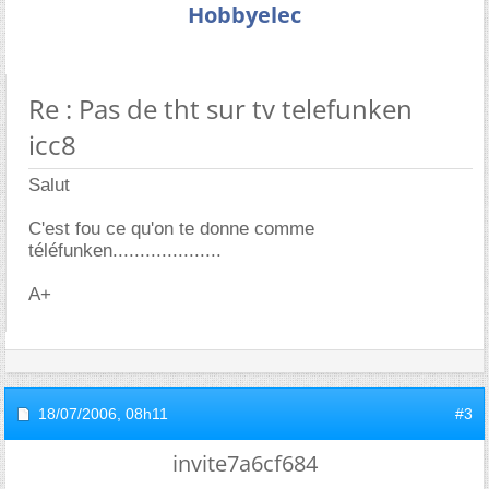
Hobbyelec
Re : Pas de tht sur tv telefunken
icc8
Salut
C'est fou ce qu'on te donne comme
téléfunken....................
A+
18/07/2006,
08h11
#3
invite7a6cf684