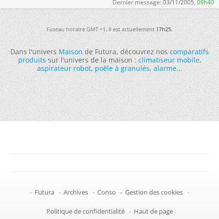
Dernier message:
03/11/2005,
09h40
Fuseau horaire GMT +1. Il est actuellement
17h25
.
Dans l'univers
Maison
de Futura, découvrez nos
comparatifs
produits
sur l'univers de la maison :
climatiseur mobile
,
aspirateur robot
,
poêle à granulés
,
alarme
...
-
Futura
-
Archives
-
Conso
-
Gestion des cookies
-
Politique de confidentialité
-
Haut de page