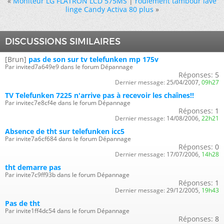
«
Moniteur LG FLATRON LCD 575MS
|
roulement tambour lave
linge Candy Activa 80 plus
»
DISCUSSIONS SIMILAIRES
[Brun]
pas de son sur tv telefunken mp 175v
Par invited7a649e9 dans le forum Dépannage
Réponses:
5
Dernier message:
25/04/2007,
09h27
TV Telefunken 7225 n'arrive pas à recevoir les chaînes!!
Par invitec7e8cf4e dans le forum Dépannage
Réponses:
1
Dernier message:
14/08/2006,
22h21
Absence de tht sur telefunken icc5
Par invite7a6cf684 dans le forum Dépannage
Réponses:
0
Dernier message:
17/07/2006,
14h28
tht demarre pas
Par invite7c9ff93b dans le forum Dépannage
Réponses:
1
Dernier message:
29/12/2005,
19h43
Pas de tht
Par invite1ff4dc54 dans le forum Dépannage
Réponses:
8