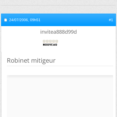
24/07/2006,
09h51
#1
invitea888d99d
Robinet mitigeur