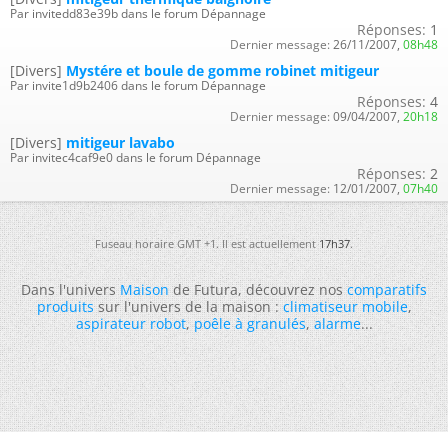
Par invitedd83e39b dans le forum Dépannage
Réponses:
1
Dernier message:
26/11/2007,
08h48
[Divers]
Mystére et boule de gomme robinet mitigeur
Par invite1d9b2406 dans le forum Dépannage
Réponses:
4
Dernier message:
09/04/2007,
20h18
[Divers]
mitigeur lavabo
Par invitec4caf9e0 dans le forum Dépannage
Réponses:
2
Dernier message:
12/01/2007,
07h40
Fuseau horaire GMT +1. Il est actuellement
17h37
.
Dans l'univers
Maison
de Futura, découvrez nos
comparatifs
produits
sur l'univers de la maison :
climatiseur mobile
,
aspirateur robot
,
poêle à granulés
,
alarme
...