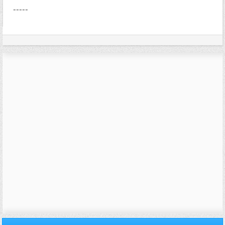
-----