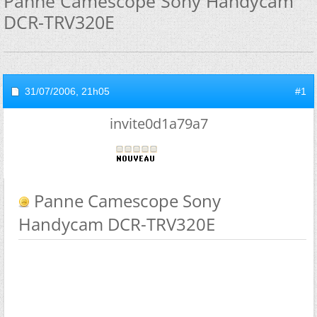
Panne Camescope Sony Handycam
DCR-TRV320E
31/07/2006,
21h05
#1
invite0d1a79a7
Panne Camescope Sony
Handycam DCR-TRV320E