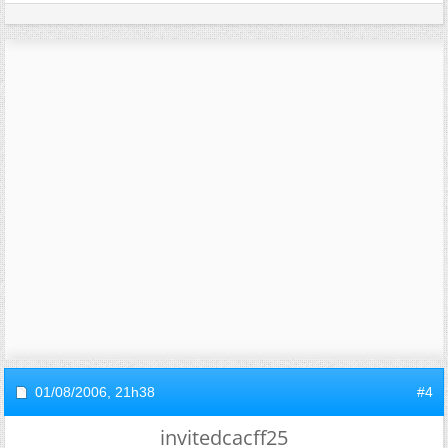
01/08/2006,
21h38
#4
invitedcacff25