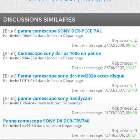
DISCUSSIONS SIMILAIRES
[Brun]
panne caméscope SONY DCR-PC6E PAL
Par invite646de94a dans le forum Dépannage
Réponses:
4
Dernier message:
27/02/2008,
09h27
[Brun]
Camescope sony dcr pc 100e en panne
Par invite9d04e374 dans le forum Dépannage
Réponses:
4
Dernier message:
23/06/2007,
11h21
[Brun]
Panne camescope sony dcr-dvd202e acces disque
Par invite18916484 dans le forum Dépannage
Réponses:
1
Dernier message:
16/03/2007,
12h40
[Brun]
panne camescope sony handycam
Par invite13de4c47 dans le forum Dépannage
Réponses:
2
Dernier message:
11/03/2007,
08h26
Panne camescope SONY D8 DCR-TRV740
Par invite1ba44f86 dans le forum Dépannage
Réponses:
9
Dernier message:
13/10/2006,
20h51