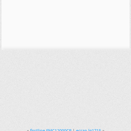
«
firstline FMC12000CP
|
ecran lg1715
»