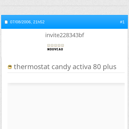
07/08/2006,
21h52
#1
invite228343bf
thermostat candy activa 80 plus