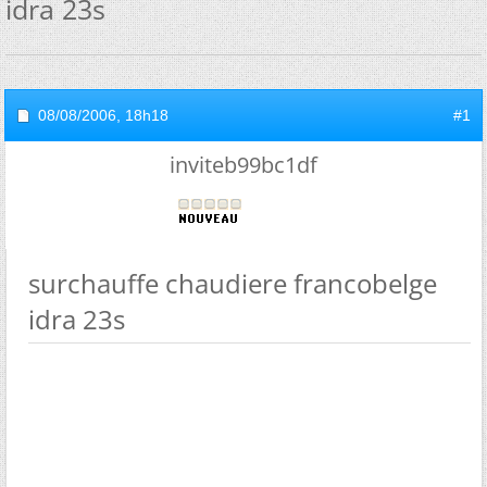
idra 23s
08/08/2006,
18h18
#1
inviteb99bc1df
surchauffe chaudiere francobelge
idra 23s