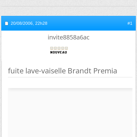
20/08/2006,
22h28
#1
invite8858a6ac
fuite lave-vaiselle Brandt Premia