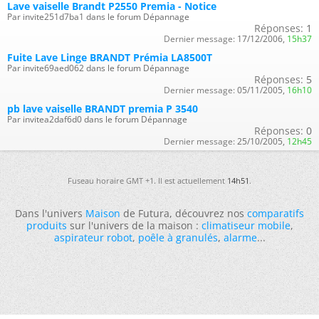
Lave vaiselle Brandt P2550 Premia - Notice
Par invite251d7ba1 dans le forum Dépannage
Réponses:
1
Dernier message:
17/12/2006,
15h37
Fuite Lave Linge BRANDT Prémia LA8500T
Par invite69aed062 dans le forum Dépannage
Réponses:
5
Dernier message:
05/11/2005,
16h10
pb lave vaiselle BRANDT premia P 3540
Par invitea2daf6d0 dans le forum Dépannage
Réponses:
0
Dernier message:
25/10/2005,
12h45
Fuseau horaire GMT +1. Il est actuellement
14h51
.
Dans l'univers
Maison
de Futura, découvrez nos
comparatifs
produits
sur l'univers de la maison :
climatiseur mobile
,
aspirateur robot
,
poêle à granulés
,
alarme
...