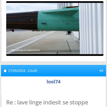
27/05/2024,
12h28
#5
lool74
Re : lave linge indesit se stoppe