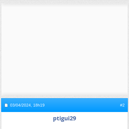
03/04/2024,
18h19
#2
ptigui29