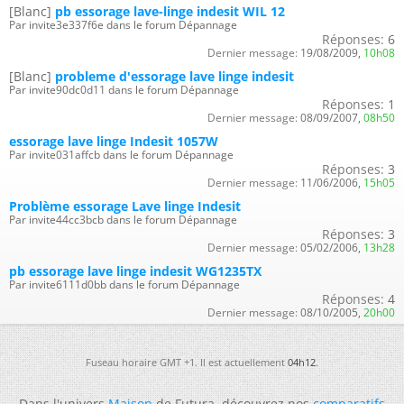
[Blanc]
pb essorage lave-linge indesit WIL 12
Par invite3e337f6e dans le forum Dépannage
Réponses:
6
Dernier message:
19/08/2009,
10h08
[Blanc]
probleme d'essorage lave linge indesit
Par invite90dc0d11 dans le forum Dépannage
Réponses:
1
Dernier message:
08/09/2007,
08h50
essorage lave linge Indesit 1057W
Par invite031affcb dans le forum Dépannage
Réponses:
3
Dernier message:
11/06/2006,
15h05
Problème essorage Lave linge Indesit
Par invite44cc3bcb dans le forum Dépannage
Réponses:
3
Dernier message:
05/02/2006,
13h28
pb essorage lave linge indesit WG1235TX
Par invite6111d0bb dans le forum Dépannage
Réponses:
4
Dernier message:
08/10/2005,
20h00
Fuseau horaire GMT +1. Il est actuellement
04h12
.
Dans l'univers
Maison
de Futura, découvrez nos
comparatifs