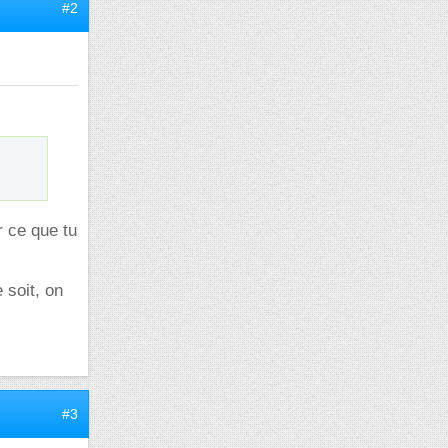
#2
r ce que tu
 soit, on
#3