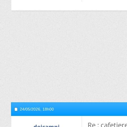
24/05/2026,
18h00
Re : cafetie
deicampi