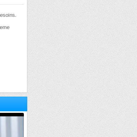
besoins.
meme