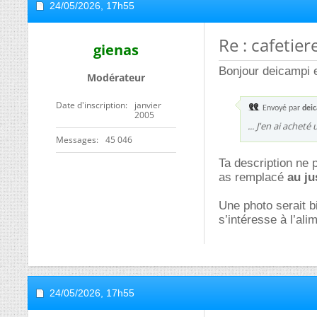
24/05/2026,
17h55
Re : cafetie
gienas
Bonjour deicampi e
Modérateur
Date d'inscription
janvier
Envoyé par
dei
2005
... J'en ai acheté
Messages
45 046
Ta description ne 
as remplacé
au ju
Une photo serait 
s’intéresse à l’ali
24/05/2026,
17h55