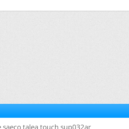
re saeco talea touch sup032ar