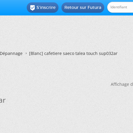
S'inscrire
Retour sur Futura

Dépannage
[Blanc]
cafetiere saeco talea touch sup032ar
Affichage d
ar