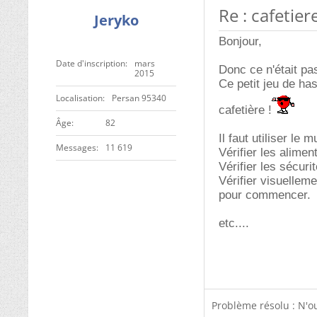
Re : cafetie
Jeryko
Bonjour,
Date d'inscription
mars
Donc ce n'était pas
2015
Ce petit jeu de h
Localisation
Persan 95340
cafetière !
ge
82
Il faut utiliser le m
Messages
11 619
Vérifier les alimen
Vérifier les sécuri
Vérifier visuellem
pour commencer.
etc....
Problème résolu : N'o