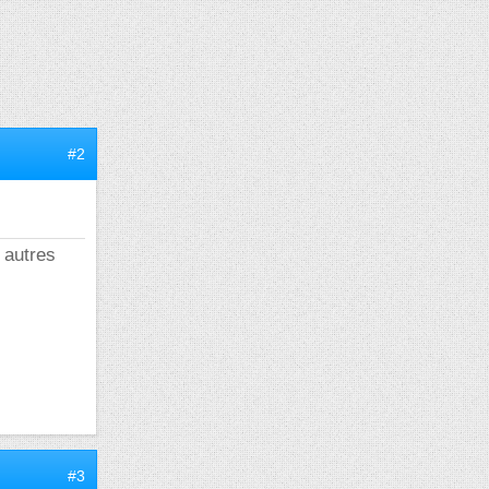
#2
 autres
#3