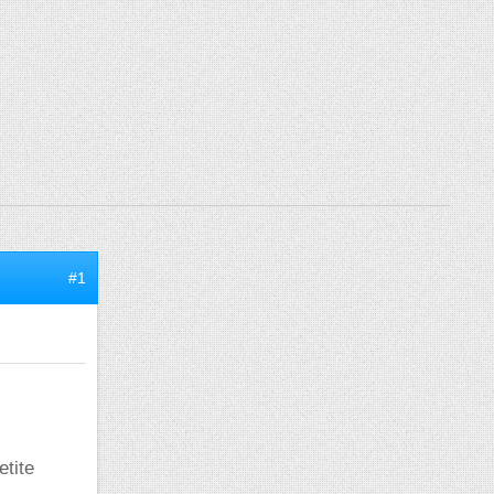
#1
etite