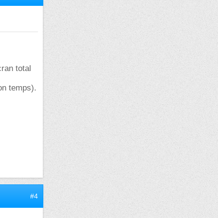
ran total
son temps).
#4