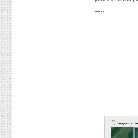
-----
Images atta