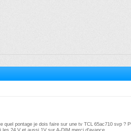
re quel pontage je dois faire sur une tv TCL 65ac710 svp ? P
'ai les 24 V et aussi 1V sur A-DIM merci d'avance