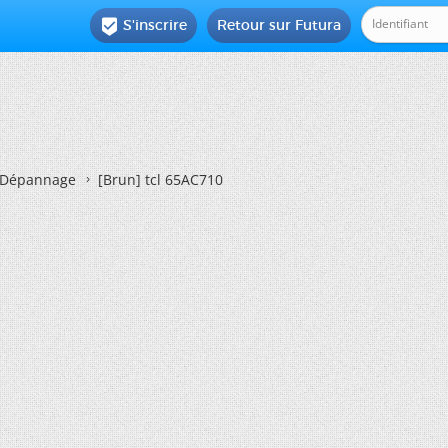
S'inscrire
Retour sur Futura

Dépannage
[Brun]
tcl 65AC710