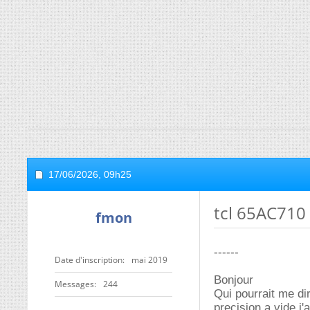
17/06/2026,
09h25
tcl 65AC710
fmon
------
Date d'inscription
mai 2019
Bonjour
Messages
244
Qui pourrait me di
precision a vide j