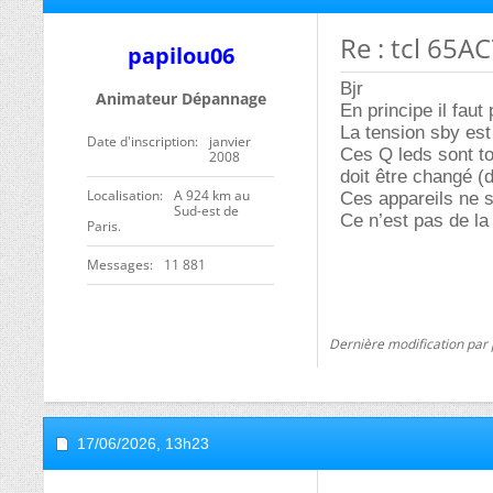
Re : tcl 65A
papilou06
Bjr
Animateur Dépannage
En principe il fau
La tension sby est
Date d'inscription
janvier
Ces Q leds sont to
2008
doit être changé (d
Localisation
A 924 km au
Ces appareils ne s
Sud-est de
Ce n’est pas de la
Paris.
Messages
11 881
Dernière modification par
17/06/2026,
13h23