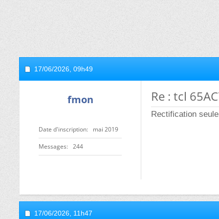
17/06/2026,
09h49
Re : tcl 65A
fmon
Rectification seul
Date d'inscription
mai 2019
Messages
244
17/06/2026,
11h47