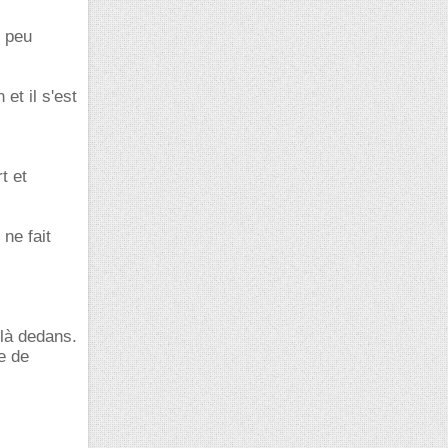
s peu
et il s'est
t et
 ne fait
 là dedans.
e de