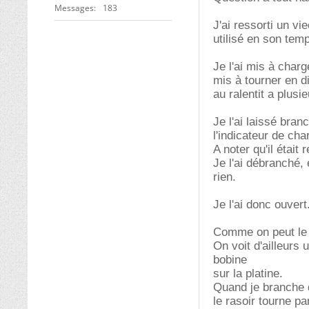
Messages
183
J'ai ressorti un vi
utilisé en son tem
Je l'ai mis à charg
mis à tourner en d
au ralentit a plusi
Je l'ai laissé bran
l'indicateur de ch
A noter qu'il était
Je l'ai débranché, 
rien.
Je l'ai donc ouvert
Comme on peut le v
On voit d'ailleurs
bobine
sur la platine.
Quand je branche d
le rasoir tourne pa