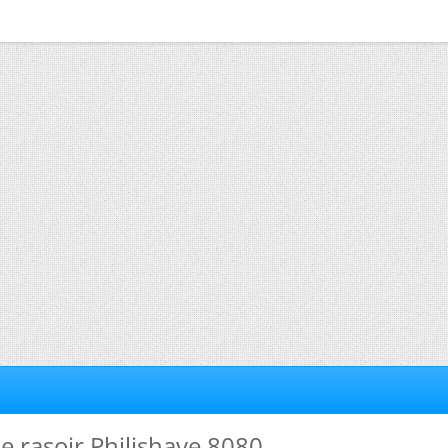
e rasoir Philishave 8080