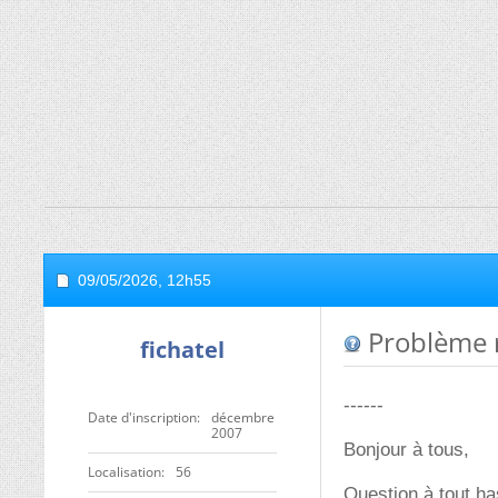
09/05/2026,
12h55
Problème r
fichatel
------
Date d'inscription
décembre
2007
Bonjour à tous,
Localisation
56
Question à tout ha