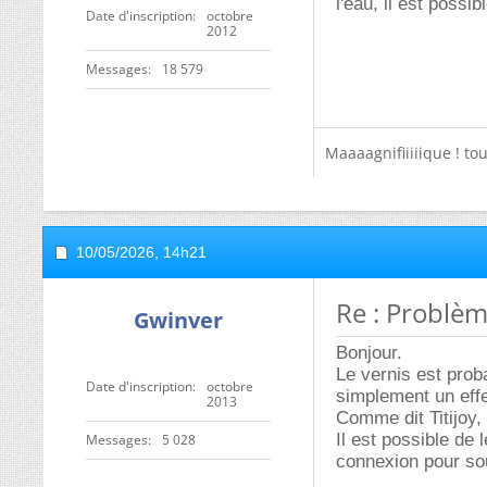
l'eau, il est possi
Date d'inscription
octobre
2012
Messages
18 579
Maaaagnifiiiiique ! to
10/05/2026,
14h21
Re : Problèm
Gwinver
Bonjour.
Le vernis est prob
Date d'inscription
octobre
simplement un effe
2013
Comme dit Titijoy, 
Il est possible de
Messages
5 028
connexion pour sou