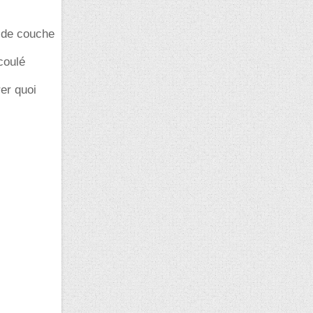
e de couche
coulé
rer quoi