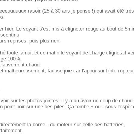
eeeeuuuuuux rasoir (25 à 30 ans je pense !) qui avait été trè
ps.
er hier. Le voyant s'est mis à clignoter rouge au bout de 5min 
iscontinu
eurs reprises, puis plus rien.
ché toute la nuit et ce matin le voyant de charge clignotait ver
arge 100%.
 relativement chaud.
et malheureusement, fauuse joie car l'appui sur l'interrupteur
.
oir sur les photos jointes, il y a du avoir un coup de chaud
 un point noir sur une des piles. Ça tombe + ou - sous l'espèc
irectement la borne - du moteur sur celle des batteries,
rfaitement.