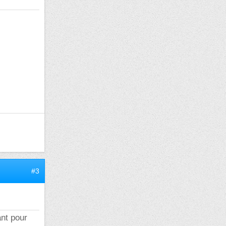
#3
ant pour