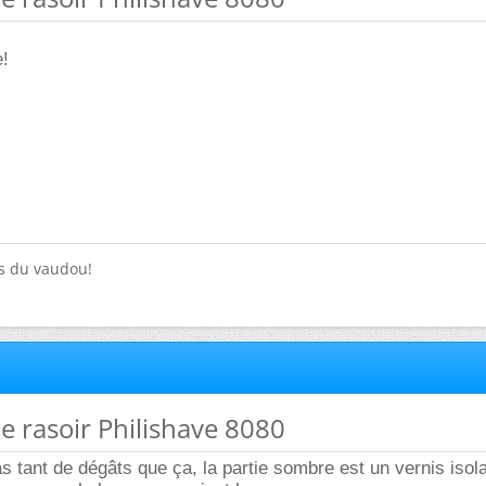
e!
as du vaudou!
e rasoir Philishave 8080
as tant de dégâts que ça, la partie sombre est un vernis isol