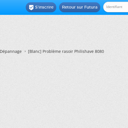
S'inscrire
Retour sur Futura

Dépannage
[Blanc]
Problème rasoir Philishave 8080