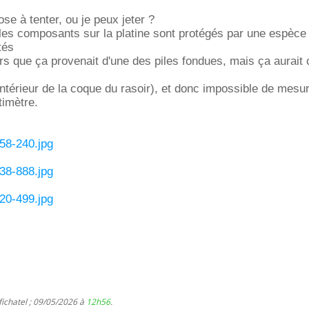
ose à tenter, ou je peux jeter ?
 les composants sur la platine sont protégés par une espèc
tés
eurs que ça provenait d'une des piles fondues, mais ça aurait 
'intérieur de la coque du rasoir), et donc impossible de mesu
timètre.
58-240.jpg
38-888.jpg
20-499.jpg
fichatel ; 09/05/2026 à
12h56
.