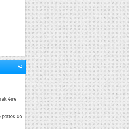
#4
ait être
e pattes de