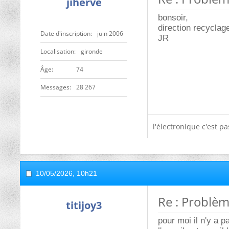
jiherve
bonsoir,
direction recyclag
Date d'inscription
juin 2006
JR
Localisation
gironde
ge
74
Messages
28 267
l'électronique c'est p
10/05/2026,
10h21
Re : Problèm
titijoy3
pour moi il n'y a p